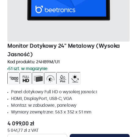
Monitor Dotykowy 24" Metalowy (Wysoka
Jasność)
Kod produktu:
24HB9M/U1
51 szt. w magazynie
Panel dotykowy Full HD o wysokiej jasności
HDMI, DisplayPort, USB-C, VGA
Montaz: w zabudowie, panelowy
Wymiary zewnętrzne: 563 x 352 x 51 mm
4 099,00 zł
5 041,77 zł z VAT