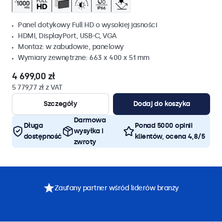
Panel dotykowy Full HD o wysokiej jasności
HDMI, DisplayPort, USB-C, VGA
Montaz: w zabudowie, panelowy
Wymiary zewnętrzne: 663 x 400 x 51 mm
4 699,00 zł
5 779,77 zł z VAT
Szczegóły
Dodaj do koszyka
Darmowa
Długa
Ponad 5000 opinii
wysyłka i
dostępność
klientów, ocena 4,8/5
zwroty
Zaufany partner wśród liderów branży