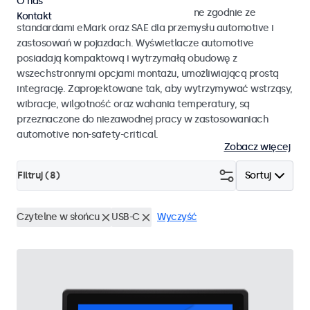
O nas
Monitory i ekrany dotykowe opracowane zgodnie ze
Kontakt
standardami eMark oraz SAE dla przemysłu automotive i
zastosowań w pojazdach. Wyświetlacze automotive
posiadają kompaktową i wytrzymałą obudowę z
wszechstronnymi opcjami montażu, umożliwiającą prostą
integrację. Zaprojektowane tak, aby wytrzymywać wstrząsy,
wibracje, wilgotność oraz wahania temperatury, są
przeznaczone do niezawodnej pracy w zastosowaniach
automotive non-safety-critical.
Zobacz więcej
Filtruj (
8
)
Sortuj
Czytelne w słońcu
USB-C
Wyczyść