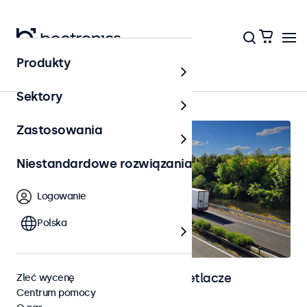
Produkty
Strona główna
Sektory
Zastosowania
Niestandardowe rozwiązania
Logowanie
Polska
Monitory automotive i wyświetlacze
Zleć wycenę
Centrum pomocy
dotykowe