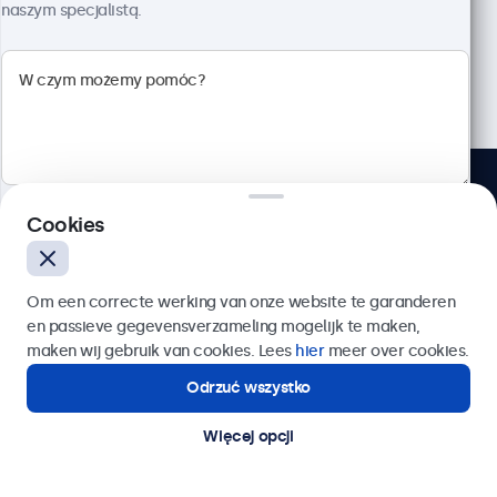
naszym specjalistą.
Potrzebujesz pomocy lub
Cookies
porady? Porozmawiaj z
naszym specjalistą.
Wyślij
Om een correcte werking van onze website te garanderen
en passieve gegevensverzameling mogelijk te maken,
Lub zadzwoń pod numer:
22 397 04 43
maken wij gebruik van cookies. Lees
hier
meer over cookies.
Zadzwoń pod numer 22 397 04 43
Odrzuć wszystko
Potrzebujesz pomocy?
Pon.–Pt., 8:30–17:30
Kontakt ze specjalistą.
Napisz do nas: info@beetronics.pl
Więcej opcji
Odpowiadamy w ciągu 2 godzin roboczych