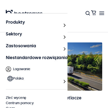
Produkty
Strona główna
Sektory
Zastosowania
Niestandardowe rozwiązania
Logowanie
Polska
Monitory automotive i wyświetlacze
Zleć wycenę
Centrum pomocy
dotykowe