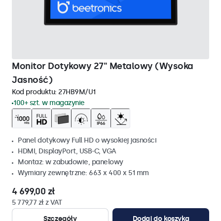
Monitor Dotykowy 27" Metalowy (Wysoka
Jasność)
Kod produktu:
27HB9M/U1
100+ szt. w magazynie
Panel dotykowy Full HD o wysokiej jasności
HDMI, DisplayPort, USB-C, VGA
Montaz: w zabudowie, panelowy
Wymiary zewnętrzne: 663 x 400 x 51 mm
4 699,00 zł
5 779,77 zł z VAT
Szczegóły
Dodaj do koszyka