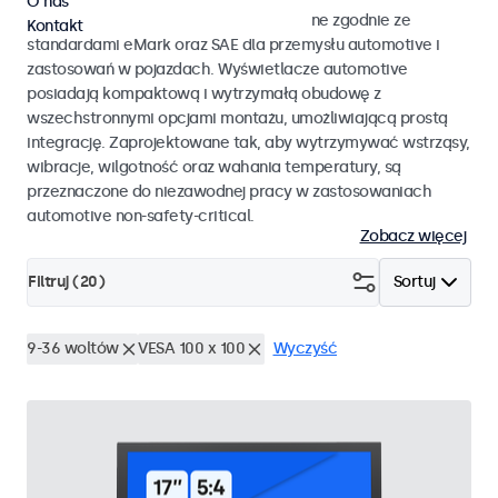
O nas
Monitory i ekrany dotykowe opracowane zgodnie ze
Kontakt
standardami eMark oraz SAE dla przemysłu automotive i
zastosowań w pojazdach. Wyświetlacze automotive
posiadają kompaktową i wytrzymałą obudowę z
wszechstronnymi opcjami montażu, umożliwiającą prostą
integrację. Zaprojektowane tak, aby wytrzymywać wstrząsy,
wibracje, wilgotność oraz wahania temperatury, są
przeznaczone do niezawodnej pracy w zastosowaniach
automotive non-safety-critical.
Zobacz więcej
Filtruj (
20
)
Sortuj
9-36 woltów
VESA 100 x 100
Wyczyść