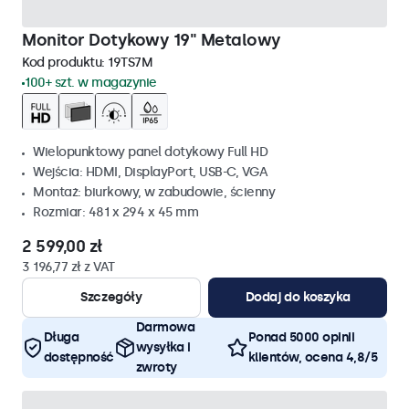
Monitor Dotykowy 19" Metalowy
Kod produktu:
19TS7M
100+ szt. w magazynie
Wielopunktowy panel dotykowy Full HD
Wejścia: HDMI, DisplayPort, USB-C, VGA
Montaż: biurkowy, w zabudowie, ścienny
Rozmiar: 481 x 294 x 45 mm
2 599,00 zł
3 196,77 zł z VAT
Szczegóły
Dodaj do koszyka
Darmowa
Długa
Ponad 5000 opinii
wysyłka i
dostępność
klientów, ocena 4,8/5
zwroty