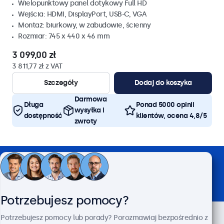
Wielopunktowy panel dotykowy Full HD
Wejścia: HDMI, DisplayPort, USB-C, VGA
Montaż: biurkowy, w zabudowie, ścienny
Rozmiar: 745 x 440 x 46 mm
3 099,00 zł
3 811,77 zł z VAT
Szczegóły
Dodaj do koszyka
Darmowa
Długa
Ponad 5000 opinii
wysyłka i
dostępność
klientów, ocena 4,8/5
zwroty
Zaufany partner wśród liderów branży
Potrzebujesz pomocy?
Potrzebujesz pomocy lub porady? Porozmawiaj bezpośrednio z