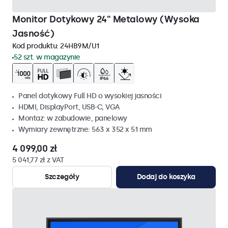
Monitor Dotykowy 24" Metalowy (Wysoka
Jasność)
Kod produktu:
24HB9M/U1
52 szt. w magazynie
Panel dotykowy Full HD o wysokiej jasności
HDMI, DisplayPort, USB-C, VGA
Montaz: w zabudowie, panelowy
Wymiary zewnętrzne: 563 x 352 x 51 mm
4 099,00 zł
5 041,77 zł z VAT
Szczegóły
Dodaj do koszyka