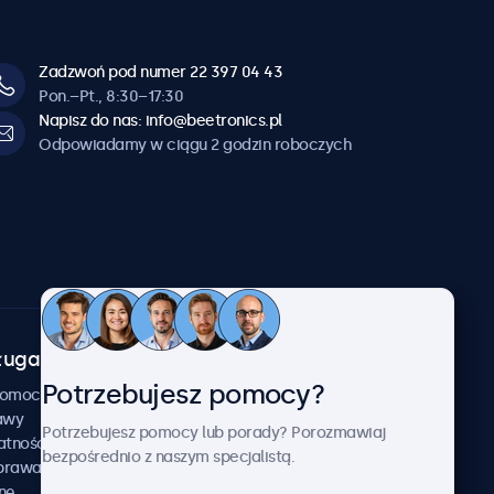
Zadzwoń pod numer 22 397 04 43
Pon.–Pt., 8:30–17:30
Napisz do nas: info@beetronics.pl
Odpowiadamy w ciągu 2 godzin roboczych
uga klienta
O firmie
Potrzebujesz pomocy?
Beetronics
pomocy
awy
Przykłady zastosowania
Potrzebujesz pomocy lub porady? Porozmawiaj
atności
Aktualności i informacje
bezpośrednio z naszym specjalistą.
aprawa
O nas
nę