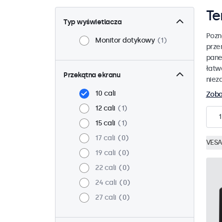
Te
Typ wyświetlacza
Pozn
Monitor dotykowy
1
prze
pane
łatw
Przekątna ekranu
niez
10 cali
Zoba
12 cali
1
1
15 cali
1
17 cali
0
VESA
19 cali
0
22 cali
0
24 cali
0
27 cali
0