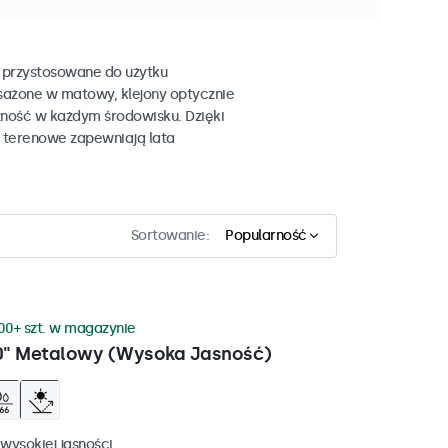
 przystosowane do użytku
sażone w matowy, klejony optycznie
zność w każdym środowisku. Dzięki
e terenowe zapewniają lata
Sortowanie:
Popularność
00+ szt. w magazynie
0" Metalowy (Wysoka Jasność)
wysokiej jasności