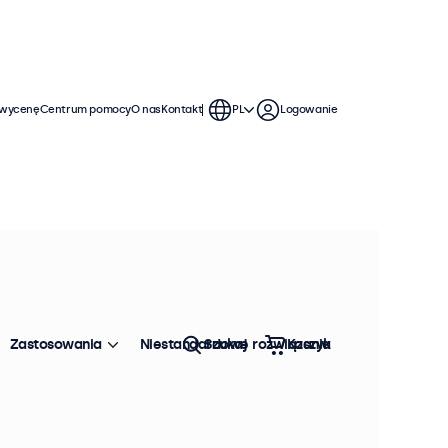
 wycenę
Centrum pomocy
O nas
Kontakt
PL
Logowanie
Zastosowania
Niestandardowe rozwiązania
Szukaj
Koszyk