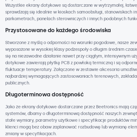
Wszystkie ekrany dotykowe są dostarczane w wytrzymałej, łatwej
sprawdzają się idealnie w kioskach samoobsługi, stanowiskach 
parkometrach, panelach sterowniczych i innych podobnych funk
Przystosowane do każdego środowiska
Stworzone z myślą o odporności na warunki pogodowe, nasze ze
wyposażone w wysokiej klasy podzespoły o długim średnim czasi
się na niezawodne działanie nawet przy ciągłym, intensywnym u
dotykowe zawierają płytkę PCB z powłoką termiczną i są odporne 
fluktuacje temperatury. Załączone w zestawie akcesoria umożli
najbardziej wymagających zastosowaniach terenowych, zakładac
publicznych.
Długoterminowa dostępność
Jako że ekrany dotykowe dostarczane przez Beetronics mają częs
systemów, dbamy o długoterminową dostępność naszych zewnęt
stałe wymiary, parametry użytkowe i specyfikacje produktów mim
klienci mogą bez obaw zaplanować rozbudowę lub wymianę elem
zmiany w specyfikacjach.