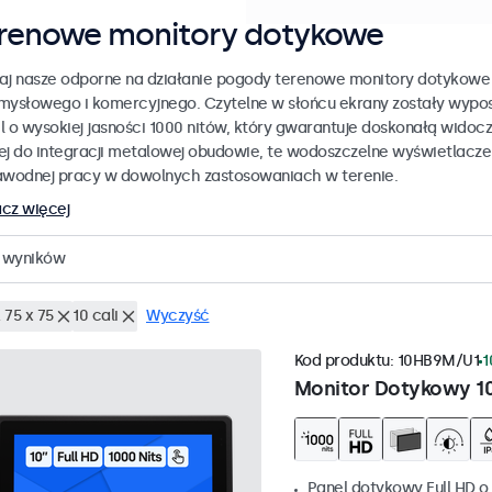
renowe monitory dotykowe
aj nasze odporne na działanie pogody terenowe monitory dotykowe
mysłowego i komercyjnego. Czytelne w słońcu ekrany zostały wypo
l o wysokiej jasności 1000 nitów, który gwarantuje doskonałą widoc
ej do integracji metalowej obudowie, te wodoszczelne wyświetlacz
awodnej pracy w dowolnych zastosowaniach w terenie.
cz więcej
wyników
 75 x 75
10 cali
Wyczyść
Kod produktu:
10HB9M/U1
1
Monitor Dotykowy 1
Panel dotykowy Full HD o 