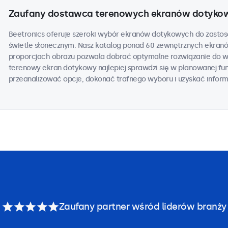
Zaufany dostawca terenowych ekranów dotyko
Beetronics oferuje szeroki wybór ekranów dotykowych do zasto
świetle słonecznym. Nasz katalog ponad 60 zewnętrznych ekran
proporcjach obrazu pozwala dobrać optymalne rozwiązanie do wsz
terenowy ekran dotykowy najlepiej sprawdzi się w planowanej fun
przeanalizować opcje, dokonać trafnego wyboru i uzyskać infor
Zaufany partner wśród liderów branży