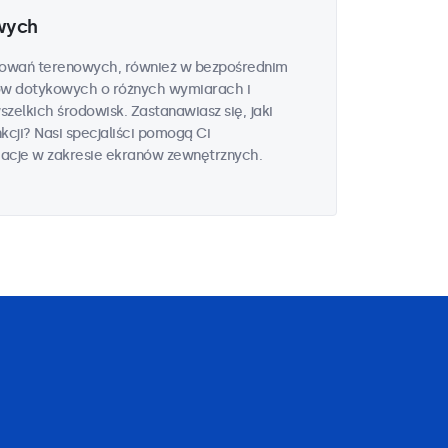
wych
sowań terenowych, również w bezpośrednim
ów dotykowych o różnych wymiarach i
elkich środowisk. Zastanawiasz się, jaki
kcji? Nasi specjaliści pomogą Ci
macje w zakresie ekranów zewnętrznych.