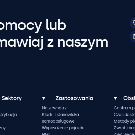
pomocy lub
mawiaj z naszym
Sektory
Zastosowania
Obsł
Na zewnątrz
Centrum 
trybucja
Kioski i stanowiska
Czas dost
samoobsługowe
Metody pł
zny
Wyposażenie pojazdu
Zwrot i n
HMI
Zleć wyce