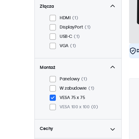
Złącza
HDMI
1
DisplayPort
1
USB-C
1
VGA
1
D
Montaż
Panelowy
1
W zabudowie
1
VESA 75 x 75
VESA 100 x 100
0
Cechy
do
4:3 / 5:4
0