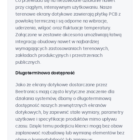
co przekłada się na niezawodne działanie nawet
przy ciągłym, intensywnym użytkowaniu. Nasze
terenowe ekrany dotykowe zawierają płytkę PCB z
powłoką termiczną i są odporne na wibracje,
uderzenia, wilgoć oraz fluktuacje temperatury.
Załączone w zestawie akcesoria umożliwiają łatwą
integrację obudowy nawet w najbardziej
wymagających zastosowaniach terenowych,
zakładach produkcyjnych i przestrzeniach
publicznych.
Długoterminowa dostępność
Jako że ekrany dotykowe dostarczane przez
Beetronics mają często krytyczne znaczenie dla
działania systemów, dbamy o długoterminową
dostępność naszych zewnętrznych ekranów
dotykowych, by zapewnić stałe wymiary, parametry
użytkowe i specyfikacje produktów mimo upływu
czasu. Dzięki temu podejściu klienci mogą bez obaw
zaplanować rozbudowę lub wymianę elementów bez
obaw o kompatybilność lub zmiany w