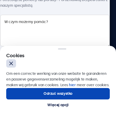
naszym specjalistą.
Beetronics
ul. Marszałkowska 126/134, Warszawa, 00-008, Polska
4.8/5 ocenione przez 5000+ firm
Cookies
Polski
Wyślij
Om een correcte werking van onze website te garanderen
en passieve gegevensverzameling mogelijk te maken,
Lub zadzwoń pod numer:
22 397 04 43
maken wij gebruik van cookies. Lees
hier
meer over cookies.
Odrzuć wszystko
Potrzebujesz pomocy?
Kontakt ze specjalistą.
Więcej opcji
© 2026 Beetronics