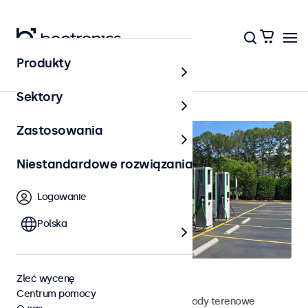
Produkty
Strona główna
Sektory
Zastosowania
Niestandardowe rozwiązania
Logowanie
Polska
Terenowe monitory dotykowe
Zleć wycenę
Centrum pomocy
Poznaj nasze odporne na działanie pogody terenowe