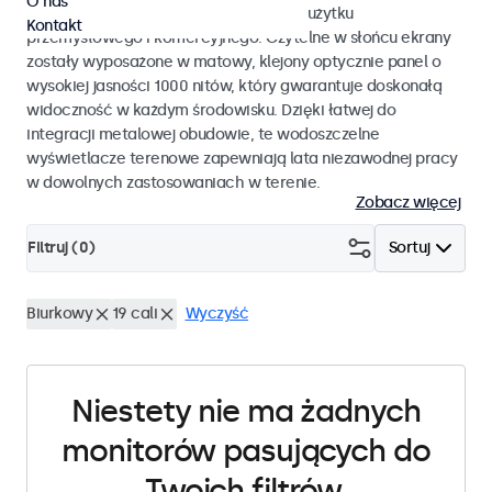
O nas
monitory dotykowe przystosowane do użytku
Kontakt
przemysłowego i komercyjnego. Czytelne w słońcu ekrany
zostały wyposażone w matowy, klejony optycznie panel o
wysokiej jasności 1000 nitów, który gwarantuje doskonałą
widoczność w każdym środowisku. Dzięki łatwej do
integracji metalowej obudowie, te wodoszczelne
wyświetlacze terenowe zapewniają lata niezawodnej pracy
w dowolnych zastosowaniach w terenie.
Zobacz więcej
Filtruj (
0
)
Sortuj
Biurkowy
19 cali
Wyczyść
Niestety nie ma żadnych
monitorów pasujących do
Twoich filtrów.