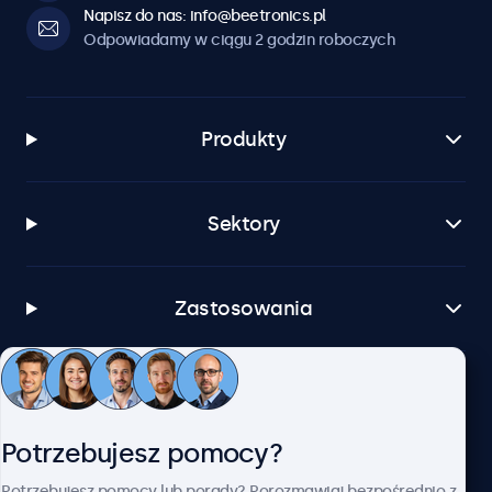
Napisz do nas: info@beetronics.pl
Odpowiadamy w ciągu 2 godzin roboczych
Produkty
Sektory
Zastosowania
Obsługa klienta
Potrzebujesz pomocy?
O firmie Beetronics
Potrzebujesz pomocy lub porady? Porozmawiaj bezpośrednio z