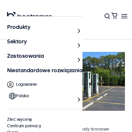
Produkty
Strona główna
Sektory
Zastosowania
Niestandardowe rozwiązania
Logowanie
Polska
Terenowe monitory dotykowe
Zleć wycenę
Centrum pomocy
Poznaj nasze odporne na działanie pogody terenowe