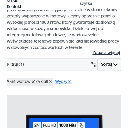
O nas
monitory dotykowe przystosowane do użytku
Kontakt
przemysłowego i komercyjnego. Czytelne w słońcu ekrany
zostały wyposażone w matowy, klejony optycznie panel o
wysokiej jasności 1000 nitów, który gwarantuje doskonałą
widoczność w każdym środowisku. Dzięki łatwej do
integracji metalowej obudowie, te wodoszczelne
wyświetlacze terenowe zapewniają lata niezawodnej pracy
w dowolnych zastosowaniach w terenie.
Zobacz więcej
Filtruj (
1
)
Sortuj
9-36 woltów
24 cali
Wyczyść