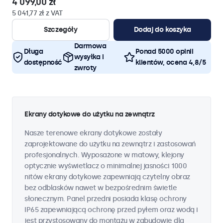
4 099,00 zł
5 041,77 zł z VAT
Szczegóły
Dodaj do koszyka
Darmowa
Długa
Ponad 5000 opinii
wysyłka i
dostępność
klientów, ocena 4,8/5
zwroty
Ekrany dotykowe do użytku na zewnątrz
Nasze terenowe ekrany dotykowe zostały
zaprojektowane do użytku na zewnątrz i zastosowań
profesjonalnych. Wyposażone w matowy, klejony
optycznie wyświetlacz o minimalnej jasności 1000
nitów ekrany dotykowe zapewniają czytelny obraz
bez odblasków nawet w bezpośrednim świetle
słonecznym. Panel przedni posiada klasę ochrony
IP65 zapewniającą ochronę przed pyłem oraz wodą i
jest przystosowany do montażu w zabudowie dla