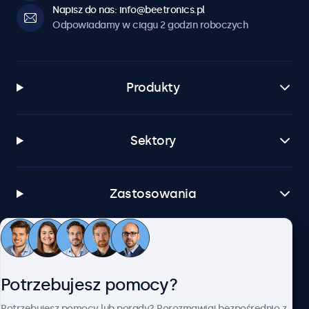
Napisz do nas: info@beetronics.pl
Odpowiadamy w ciągu 2 godzin roboczych
Produkty
Sektory
Zastosowania
Obsługa klienta
Potrzebujesz pomocy?
O firmie Beetronics
Potrzebujesz pomocy lub porady? Porozmawiaj bezpośrednio z