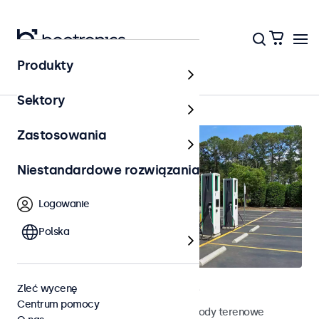
Produkty
Na zewnątrz
Sektory
Zastosowania
Niestandardowe rozwiązania
Logowanie
Polska
Terenowe monitory dotykowe
Zleć wycenę
Centrum pomocy
Poznaj nasze odporne na działanie pogody terenowe