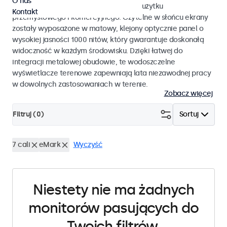
O nas
monitory dotykowe przystosowane do użytku
Kontakt
przemysłowego i komercyjnego. Czytelne w słońcu ekrany
zostały wyposażone w matowy, klejony optycznie panel o
wysokiej jasności 1000 nitów, który gwarantuje doskonałą
widoczność w każdym środowisku. Dzięki łatwej do
integracji metalowej obudowie, te wodoszczelne
wyświetlacze terenowe zapewniają lata niezawodnej pracy
w dowolnych zastosowaniach w terenie.
Zobacz więcej
Filtruj (
0
)
Sortuj
7 cali
eMark
Wyczyść
Niestety nie ma żadnych
monitorów pasujących do
Twoich filtrów.