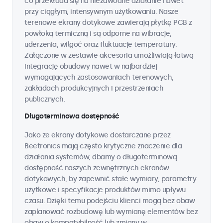
co przekłada się na niezawodne działanie nawet
przy ciągłym, intensywnym użytkowaniu. Nasze
terenowe ekrany dotykowe zawierają płytkę PCB z
powłoką termiczną i są odporne na wibracje,
uderzenia, wilgoć oraz fluktuacje temperatury.
Załączone w zestawie akcesoria umożliwiają łatwą
integrację obudowy nawet w najbardziej
wymagających zastosowaniach terenowych,
zakładach produkcyjnych i przestrzeniach
publicznych.
Długoterminowa dostępność
Jako że ekrany dotykowe dostarczane przez
Beetronics mają często krytyczne znaczenie dla
działania systemów, dbamy o długoterminową
dostępność naszych zewnętrznych ekranów
dotykowych, by zapewnić stałe wymiary, parametry
użytkowe i specyfikacje produktów mimo upływu
czasu. Dzięki temu podejściu klienci mogą bez obaw
zaplanować rozbudowę lub wymianę elementów bez
obaw o kompatybilność lub zmiany w