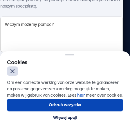
naszym specjalistą.
Beetronics
ul. Marszałkowska 126/134, Warszawa, 00-008, Polska
4.8/5 ocenione przez 5000+ firm
Cookies
Polski
Wyślij
Om een correcte werking van onze website te garanderen
en passieve gegevensverzameling mogelijk te maken,
Lub zadzwoń pod numer:
22 397 04 43
maken wij gebruik van cookies. Lees
hier
meer over cookies.
Odrzuć wszystko
Potrzebujesz pomocy?
Kontakt ze specjalistą.
Więcej opcji
© 2026 Beetronics