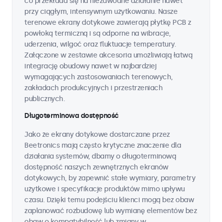
co przekłada się na niezawodne działanie nawet
przy ciągłym, intensywnym użytkowaniu. Nasze
terenowe ekrany dotykowe zawierają płytkę PCB z
powłoką termiczną i są odporne na wibracje,
uderzenia, wilgoć oraz fluktuacje temperatury.
Załączone w zestawie akcesoria umożliwiają łatwą
integrację obudowy nawet w najbardziej
wymagających zastosowaniach terenowych,
zakładach produkcyjnych i przestrzeniach
publicznych.
Długoterminowa dostępność
Jako że ekrany dotykowe dostarczane przez
Beetronics mają często krytyczne znaczenie dla
działania systemów, dbamy o długoterminową
dostępność naszych zewnętrznych ekranów
dotykowych, by zapewnić stałe wymiary, parametry
użytkowe i specyfikacje produktów mimo upływu
czasu. Dzięki temu podejściu klienci mogą bez obaw
zaplanować rozbudowę lub wymianę elementów bez
obaw o kompatybilność lub zmiany w