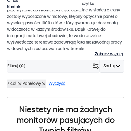
O nas
monitory dotykowe przystosowane do użytku
Kontakt
przemysłowego i komercyjnego. Czytelne w słońcu ekrany
zostały wyposażone w matowy, klejony optycznie panel o
wysokiej jasności 1000 nitów, który gwarantuje doskonałą
widoczność w każdym środowisku. Dzięki łatwej do
integracji metalowej obudowie, te wodoszczelne
wyświetlacze terenowe zapewniają lata niezawodnej pracy
w dowolnych zastosowaniach w terenie.
Zobacz więcej
Filtruj (
0
)
Sortuj
7 cali
Panelowy
Wyczyść
Niestety nie ma żadnych
monitorów pasujących do
Twoich filtrów.