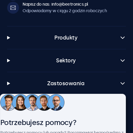
Napisz do nas: info@beetronics.pl
Odpowiadamy w ciągu 2 godzin roboczych
Produkty
Sektory
Zastosowania
Obsługa klienta
Potrzebujesz pomocy?
O firmie Beetronics
Potrzebujesz pomocy lub porady? Porozmawiaj bezpośrednio z