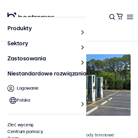
Produkty
Na zewnątrz
Sektory
Zastosowania
Niestandardowe rozwiązania
Logowanie
Polska
Terenowe monitory dotykowe
Zleć wycenę
Centrum pomocy
Poznaj nasze odporne na działanie pogody terenowe