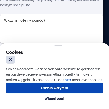
naszym specjalistą.
Beetronics
ul. Marszałkowska 126/134, Warszawa, 00-008, Polska
4.8/5 ocenione przez 5000+ firm
Cookies
Polski
Wyślij
Om een correcte werking van onze website te garanderen
en passieve gegevensverzameling mogelijk te maken,
Lub zadzwoń pod numer:
22 397 04 43
maken wij gebruik van cookies. Lees
hier
meer over cookies.
Odrzuć wszystko
Potrzebujesz pomocy?
Kontakt ze specjalistą.
Więcej opcji
© 2026 Beetronics