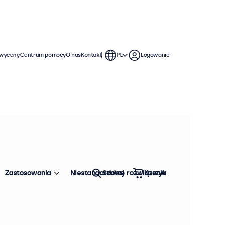
 wycenę
Centrum pomocy
O nas
Kontakt
PL
Logowanie
Zastosowania
Niestandardowe rozwiązania
Szukaj
Koszyk