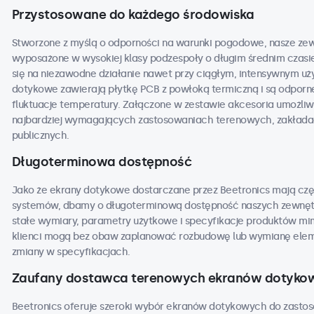
Przystosowane do każdego środowiska
Stworzone z myślą o odporności na warunki pogodowe, nasze ze
wyposażone w wysokiej klasy podzespoły o długim średnim czasi
się na niezawodne działanie nawet przy ciągłym, intensywnym u
dotykowe zawierają płytkę PCB z powłoką termiczną i są odporne 
fluktuacje temperatury. Załączone w zestawie akcesoria umożli
najbardziej wymagających zastosowaniach terenowych, zakładac
publicznych.
Długoterminowa dostępność
Jako że ekrany dotykowe dostarczane przez Beetronics mają częs
systemów, dbamy o długoterminową dostępność naszych zewnęt
stałe wymiary, parametry użytkowe i specyfikacje produktów mim
klienci mogą bez obaw zaplanować rozbudowę lub wymianę elem
zmiany w specyfikacjach.
Zaufany dostawca terenowych ekranów dotyko
Beetronics oferuje szeroki wybór ekranów dotykowych do zasto