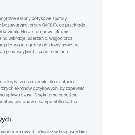
wnętrzne ekrany dotykowe zostały
e bezawaryjnej pracy (MTBF), co przekłada
żytkowaniu. Nasze terenowe ekrany
na wibracje, uderzenia, wilgoć oraz
wiają łatwą integrację obudowy nawet w
h produkcyjnych i przestrzeniach
to krytyczne znaczenie dla działania
rznych ekranów dotykowych, by zapewnić
o upływu czasu. Dzięki temu podejściu
entów bez obaw o kompatybilność lub
wych
sowań terenowych, również w bezpośrednim