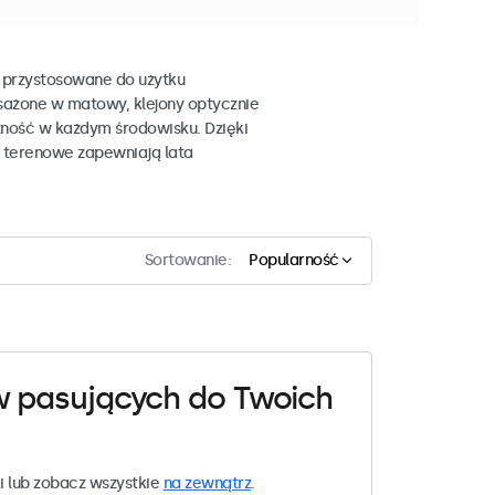
 przystosowane do użytku
sażone w matowy, klejony optycznie
zność w każdym środowisku. Dzięki
e terenowe zapewniają lata
Sortowanie:
Popularność
w pasujących do Twoich
i lub zobacz wszystkie
na zewnątrz
.