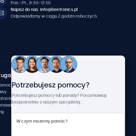
Pon.–Pt., 8:30–17:30
Napisz do nas: info@beetronics.pl
Odpowiadamy w ciągu 2 godzin roboczych
uga klienta
O firmie
Potrzebujesz pomocy?
Beetronics
pomocy
awy
Przykłady zastosowania
Potrzebujesz pomocy lub porady? Porozmawiaj
atności
Aktualności i informacje
bezpośrednio z naszym specjalistą.
aprawa
O nas
nę
Pracuj z nami
Regulamin
Polityka prywatności