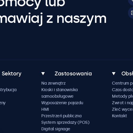
pomocy lub
mawiaj z naszym
Sektory
Zastosowania
Obsł
Na zewnątrz
Centrum 
trybucja
Kioski i stanowiska
Czas dost
samoobsługowe
Metody pł
zny
Wyposażenie pojazdu
Zwrot i n
HMI
Zleć wyce
Przestrzeń publiczna
Kontakt
System sprzedaży (POS)
Digital signage