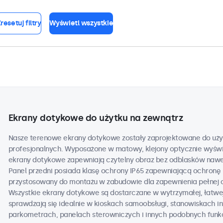
resetuj filtry
Wyświetl wszystkie
Ekrany dotykowe do użytku na zewnątrz
Nasze terenowe ekrany dotykowe zostały zaprojektowane do uży
profesjonalnych. Wyposażone w matowy, klejony optycznie wyświe
ekrany dotykowe zapewniają czytelny obraz bez odblasków nawe
Panel przedni posiada klasę ochrony IP65 zapewniającą ochronę 
przystosowany do montażu w zabudowie dla zapewnienia pełnej 
Wszystkie ekrany dotykowe są dostarczane w wytrzymałej, łatwej
sprawdzają się idealnie w kioskach samoobsługi, stanowiskach 
parkometrach, panelach sterowniczych i innych podobnych funk