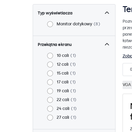
Te
Typ wyświetlacza
Pozn
Monitor dotykowy
8
prze
pane
łatw
Przekątna ekranu
niez
10 cali
1
Zoba
12 cali
1
15 cali
1
17 cali
1
VGA
19 cali
1
22 cali
1
24 cali
1
27 cali
1
Z