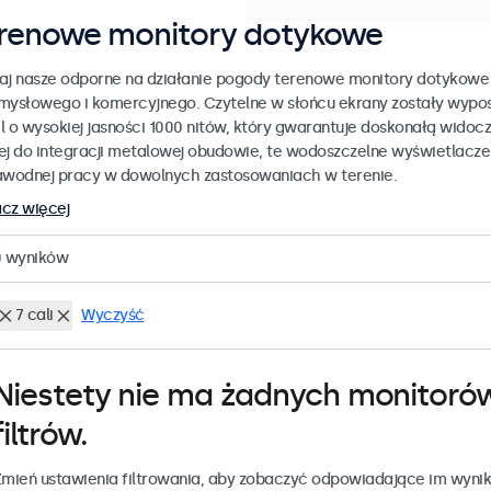
renowe monitory dotykowe
aj nasze odporne na działanie pogody terenowe monitory dotykowe
mysłowego i komercyjnego. Czytelne w słońcu ekrany zostały wypo
l o wysokiej jasności 1000 nitów, który gwarantuje doskonałą widoc
ej do integracji metalowej obudowie, te wodoszczelne wyświetlacz
awodnej pracy w dowolnych zastosowaniach w terenie.
cz więcej
0
wyników
7 cali
Wyczyść
Niestety nie ma żadnych monitoró
filtrów.
mień ustawienia filtrowania, aby zobaczyć odpowiadające im wynik