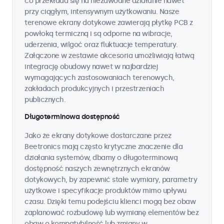
co przekłada się na niezawodne działanie nawet
przy ciągłym, intensywnym użytkowaniu. Nasze
terenowe ekrany dotykowe zawierają płytkę PCB z
powłoką termiczną i są odporne na wibracje,
uderzenia, wilgoć oraz fluktuacje temperatury.
Załączone w zestawie akcesoria umożliwiają łatwą
integrację obudowy nawet w najbardziej
wymagających zastosowaniach terenowych,
zakładach produkcyjnych i przestrzeniach
publicznych.
Długoterminowa dostępność
Jako że ekrany dotykowe dostarczane przez
Beetronics mają często krytyczne znaczenie dla
działania systemów, dbamy o długoterminową
dostępność naszych zewnętrznych ekranów
dotykowych, by zapewnić stałe wymiary, parametry
użytkowe i specyfikacje produktów mimo upływu
czasu. Dzięki temu podejściu klienci mogą bez obaw
zaplanować rozbudowę lub wymianę elementów bez
obaw o kompatybilność lub zmiany w