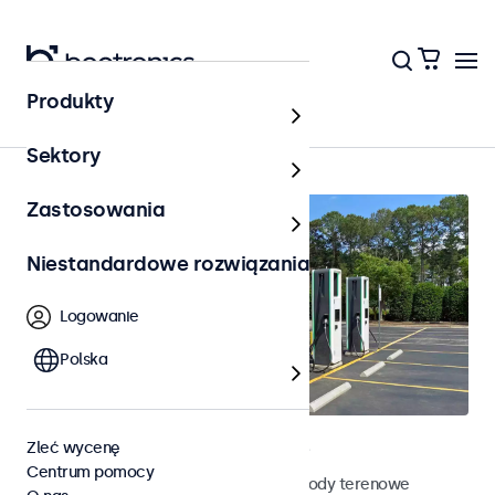
Produkty
Na zewnątrz
Sektory
Zastosowania
Niestandardowe rozwiązania
Logowanie
Polska
Terenowe monitory dotykowe
Zleć wycenę
Centrum pomocy
Poznaj nasze odporne na działanie pogody terenowe