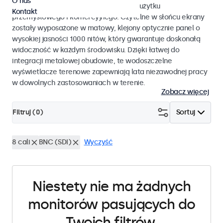
O nas
monitory dotykowe przystosowane do użytku
Kontakt
przemysłowego i komercyjnego. Czytelne w słońcu ekrany
zostały wyposażone w matowy, klejony optycznie panel o
wysokiej jasności 1000 nitów, który gwarantuje doskonałą
widoczność w każdym środowisku. Dzięki łatwej do
integracji metalowej obudowie, te wodoszczelne
wyświetlacze terenowe zapewniają lata niezawodnej pracy
w dowolnych zastosowaniach w terenie.
Zobacz więcej
Filtruj (
0
)
Sortuj
8 cali
BNC (SDI)
Wyczyść
Niestety nie ma żadnych
monitorów pasujących do
Twoich filtrów.