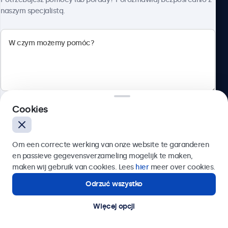
naszym specjalistą.
Beetronics
ul. Marszałkowska 126/134, Warszawa, 00-008, Polska
4.8/5 ocenione przez 5000+ firm
Cookies
Polski
Wyślij
Om een correcte werking van onze website te garanderen
en passieve gegevensverzameling mogelijk te maken,
Lub zadzwoń pod numer:
22 397 04 43
maken wij gebruik van cookies. Lees
hier
meer over cookies.
Odrzuć wszystko
Potrzebujesz pomocy?
Kontakt ze specjalistą.
Więcej opcji
© 2026 Beetronics