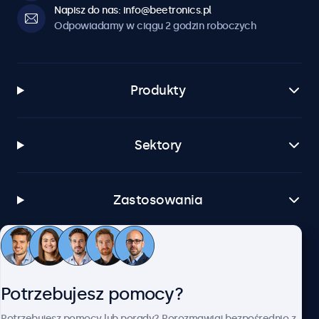
Napisz do nas: info@beetronics.pl
Odpowiadamy w ciągu 2 godzin roboczych
Produkty
Sektory
Zastosowania
Obsługa klienta
Potrzebujesz pomocy?
O firmie Beetronics
Potrzebujesz pomocy lub porady? Porozmawiaj bezpośrednio z