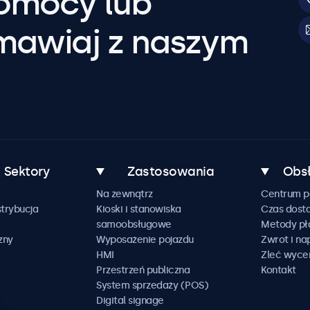
pomocy lub
mawiaj z naszym
Sektory
Zastosowania
Obsł
Na zewnątrz
Centrum 
trybucja
Kioski i stanowiska
Czas dost
samoobsługowe
Metody pł
zny
Wyposażenie pojazdu
Zwrot i n
HMI
Zleć wyce
Przestrzeń publiczna
Kontakt
System sprzedaży (POS)
Digital signage