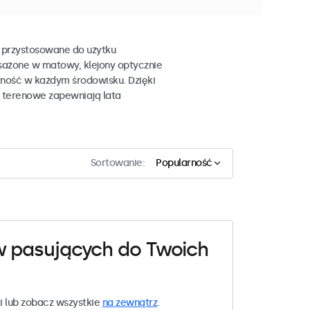
 przystosowane do użytku
sażone w matowy, klejony optycznie
zność w każdym środowisku. Dzięki
e terenowe zapewniają lata
Sortowanie:
Popularność
w pasujących do Twoich
i lub zobacz wszystkie
na zewnątrz
.