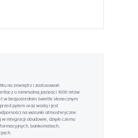
tku na zewnątrz i zastosowań
tlacz o minimalnej jasności 1000 nitów
t w bezpośrednim świetle słonecznym.
przed pyłem oraz wodą i jest
odporności na warunki atmosferyczne.
 w integracji obudowie, dzięki czemu
informacyjnych, bankomatach,
cjach.