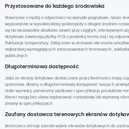
Przystosowane do każdego środowiska
Stworzone z myślą o odporności na warunki pogodowe, nasze ze
wyposażone w wysokiej klasy podzespoły o długim średnim czasi
się na niezawodne działanie nawet przy ciągłym, intensywnym u
dotykowe zawierają płytkę PCB z powłoką termiczną i są odporne 
fluktuacje temperatury. Załączone w zestawie akcesoria umożli
najbardziej wymagających zastosowaniach terenowych, zakładac
publicznych.
Długoterminowa dostępność
Jako że ekrany dotykowe dostarczane przez Beetronics mają częs
systemów, dbamy o długoterminową dostępność naszych zewnęt
stałe wymiary, parametry użytkowe i specyfikacje produktów mim
klienci mogą bez obaw zaplanować rozbudowę lub wymianę elem
zmiany w specyfikacjach.
Zaufany dostawca terenowych ekranów dotyko
Beetronics oferuje szeroki wybór ekranów dotykowych do zasto