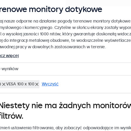
renowe monitory dotykowe
aj nasze odporne na działanie pogody terenowe monitory dotykowe
mysłowego i komercyjnego. Czytelne w słońcu ekrany zostały wypo
l o wysokiej jasności 1000 nitów, który gwarantuje doskonałą widoc
ej do integracji metalowej obudowie, te wodoszczelne wyświetlacz
awodnej pracy w dowolnych zastosowaniach w terenie.
cz więcej
0
wyników
i
VESA 100 x 100
Wyczyść
Niestety nie ma żadnych monitoró
filtrów.
mień ustawienia filtrowania, aby zobaczyć odpowiadające im wynik