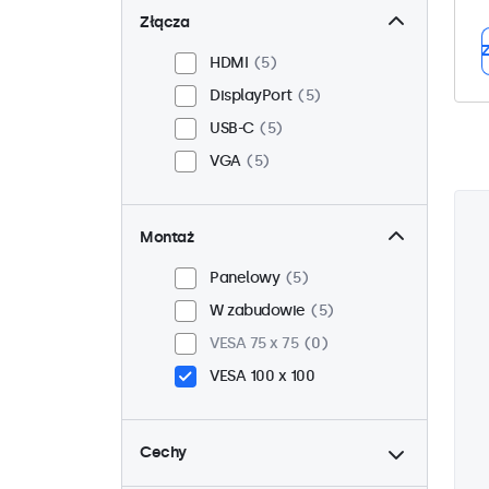
Złącza
Z
HDMI
5
DisplayPort
5
USB-C
5
VGA
5
Montaż
Panelowy
5
W zabudowie
5
VESA 75 x 75
0
VESA 100 x 100
Cechy
do
4:3 / 5:4
0