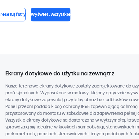
resetuj filtry
Wyświetl wszystkie
Ekrany dotykowe do użytku na zewnątrz
Nasze terenowe ekrany dotykowe zostały zaprojektowane do uży
profesjonalnych. Wyposażone w matowy, klejony optycznie wyświe
ekrany dotykowe zapewniają czytelny obraz bez odblasków nawe
Panel przedni posiada klasę ochrony IP65 zapewniającą ochronę 
przystosowany do montażu w zabudowie dla zapewnienia pełnej 
Wszystkie ekrany dotykowe są dostarczane w wytrzymałej, łatwej
sprawdzają się idealnie w kioskach samoobsługi, stanowiskach 
parkometrach, panelach sterowniczych i innych podobnych funk