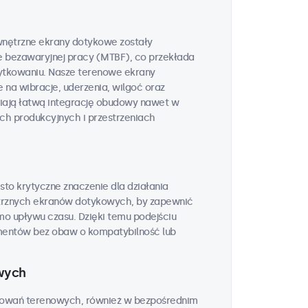
wnętrzne ekrany dotykowe zostały
e bezawaryjnej pracy (MTBF), co przekłada
żytkowaniu. Nasze terenowe ekrany
na wibracje, uderzenia, wilgoć oraz
wiają łatwą integrację obudowy nawet w
h produkcyjnych i przestrzeniach
to krytyczne znaczenie dla działania
rznych ekranów dotykowych, by zapewnić
o upływu czasu. Dzięki temu podejściu
entów bez obaw o kompatybilność lub
wych
sowań terenowych, również w bezpośrednim