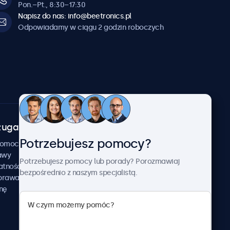
Pon.–Pt., 8:30–17:30
Napisz do nas: info@beetronics.pl
Odpowiadamy w ciągu 2 godzin roboczych
uga klienta
O firmie
Potrzebujesz pomocy?
Beetronics
pomocy
awy
Przykłady zastosowania
Potrzebujesz pomocy lub porady? Porozmawiaj
atności
Aktualności i informacje
bezpośrednio z naszym specjalistą.
aprawa
O nas
nę
Pracuj z nami
Regulamin
Polityka prywatności