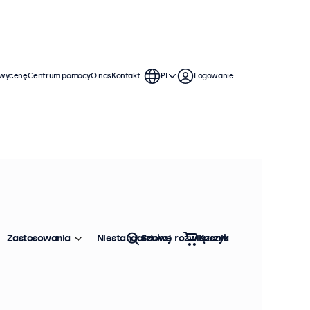
 wycenę
Centrum pomocy
O nas
Kontakt
PL
Logowanie
Zastosowania
Niestandardowe rozwiązania
Szukaj
Koszyk