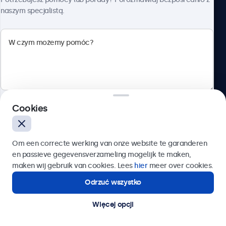
naszym specjalistą.
Beetronics
ul. Marszałkowska 126/134, Warszawa, 00-008, Polska
4.8/5 ocenione przez 5000+ firm
Cookies
Polski
Wyślij
Om een correcte werking van onze website te garanderen
en passieve gegevensverzameling mogelijk te maken,
Lub zadzwoń pod numer:
22 397 04 43
maken wij gebruik van cookies. Lees
hier
meer over cookies.
Odrzuć wszystko
Potrzebujesz pomocy?
Kontakt ze specjalistą.
Więcej opcji
© 2026 Beetronics