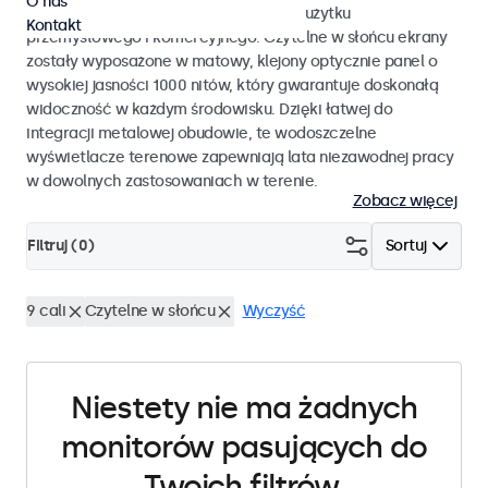
O nas
monitory dotykowe przystosowane do użytku
Kontakt
przemysłowego i komercyjnego. Czytelne w słońcu ekrany
zostały wyposażone w matowy, klejony optycznie panel o
wysokiej jasności 1000 nitów, który gwarantuje doskonałą
widoczność w każdym środowisku. Dzięki łatwej do
integracji metalowej obudowie, te wodoszczelne
wyświetlacze terenowe zapewniają lata niezawodnej pracy
w dowolnych zastosowaniach w terenie.
Zobacz więcej
Filtruj (
0
)
Sortuj
9 cali
Czytelne w słońcu
Wyczyść
Niestety nie ma żadnych
monitorów pasujących do
Twoich filtrów.