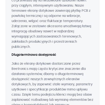
co przekłada się na niezawodne działanie nawet
przy ciągłym, intensywnym użytkowaniu. Nasze
terenowe ekrany dotykowe zawierają płytkę PCB z
powłoką termiczną i są odporne na wibracje,
uderzenia, wilgoć oraz fluktuacje temperatury.
Załączone w zestawie akcesoria umożliwiają łatwą
integrację obudowy nawet w najbardziej
wymagających zastosowaniach terenowych,
zakładach produkcyjnych i przestrzeniach
publicznych.
Długoterminowa dostępność
Jako że ekrany dotykowe dostarczane przez
Beetronics mają często krytyczne znaczenie dla
działania systemów, dbamy o długoterminową
dostępność naszych zewnętrznych ekranów
dotykowych, by zapewnić stałe wymiary, parametry
użytkowe i specyfikacje produktów mimo upływu
czasu. Dzięki temu podejściu klienci mogą bez obaw
zaplanować rozbudowę lub wymianę elementów bez
obaw o kompatybilność lub zmiany w