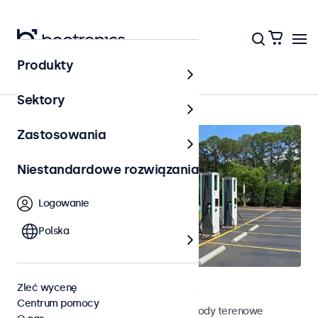
Produkty
Na zewnątrz
Sektory
Zastosowania
Niestandardowe rozwiązania
Logowanie
Polska
Terenowe monitory dotykowe
Zleć wycenę
Centrum pomocy
Poznaj nasze odporne na działanie pogody terenowe