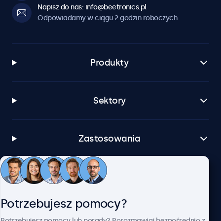
Napisz do nas: info@beetronics.pl
Odpowiadamy w ciągu 2 godzin roboczych
Produkty
Sektory
Zastosowania
Obsługa klienta
Potrzebujesz pomocy?
O firmie Beetronics
Potrzebujesz pomocy lub porady? Porozmawiaj bezpośrednio z