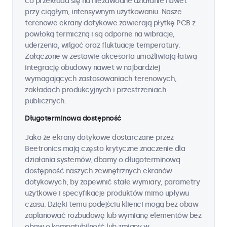
co przekłada się na niezawodne działanie nawet
przy ciągłym, intensywnym użytkowaniu. Nasze
terenowe ekrany dotykowe zawierają płytkę PCB z
powłoką termiczną i są odporne na wibracje,
uderzenia, wilgoć oraz fluktuacje temperatury.
Załączone w zestawie akcesoria umożliwiają łatwą
integrację obudowy nawet w najbardziej
wymagających zastosowaniach terenowych,
zakładach produkcyjnych i przestrzeniach
publicznych.
Długoterminowa dostępność
Jako że ekrany dotykowe dostarczane przez
Beetronics mają często krytyczne znaczenie dla
działania systemów, dbamy o długoterminową
dostępność naszych zewnętrznych ekranów
dotykowych, by zapewnić stałe wymiary, parametry
użytkowe i specyfikacje produktów mimo upływu
czasu. Dzięki temu podejściu klienci mogą bez obaw
zaplanować rozbudowę lub wymianę elementów bez
obaw o kompatybilność lub zmiany w