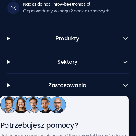
Napisz do nas: info@beetronics.pl
Odpowiadamy w ciągu 2 godzin roboczych
Produkty
Sektory
Zastosowania
Obsługa klienta
Potrzebujesz pomocy?
O firmie Beetronics
Potrzebujesz pomocy lub porady? Porozmawiaj bezpośrednio z