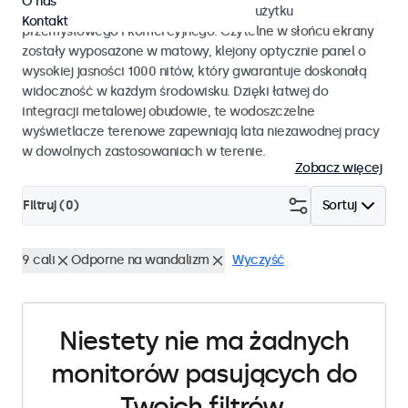
O nas
monitory dotykowe przystosowane do użytku
Kontakt
przemysłowego i komercyjnego. Czytelne w słońcu ekrany
zostały wyposażone w matowy, klejony optycznie panel o
wysokiej jasności 1000 nitów, który gwarantuje doskonałą
widoczność w każdym środowisku. Dzięki łatwej do
integracji metalowej obudowie, te wodoszczelne
wyświetlacze terenowe zapewniają lata niezawodnej pracy
w dowolnych zastosowaniach w terenie.
Zobacz więcej
Filtruj (
0
)
Sortuj
9 cali
Odporne na wandalizm
Wyczyść
Niestety nie ma żadnych
monitorów pasujących do
Twoich filtrów.