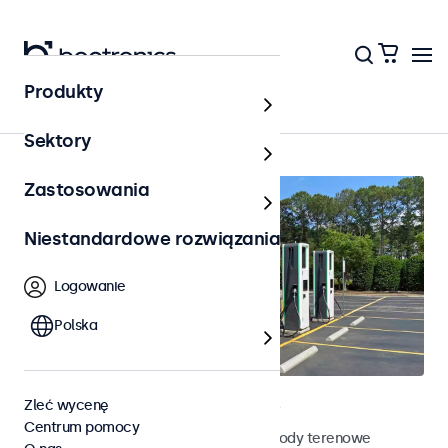
Produkty
Na zewnątrz
Sektory
Zastosowania
Niestandardowe rozwiązania
Logowanie
Polska
Terenowe monitory dotykowe
Zleć wycenę
Centrum pomocy
Poznaj nasze odporne na działanie pogody terenowe