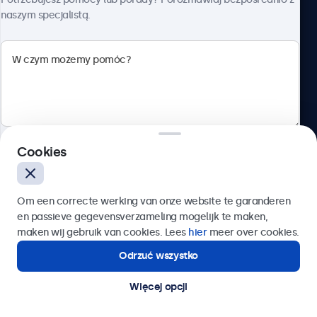
naszym specjalistą.
Beetronics
ul. Marszałkowska 126/134, Warszawa, 00-008, Polska
4.8/5 ocenione przez 5000+ firm
Cookies
Polski
Wyślij
Om een correcte werking van onze website te garanderen
en passieve gegevensverzameling mogelijk te maken,
Lub zadzwoń pod numer:
22 397 04 43
maken wij gebruik van cookies. Lees
hier
meer over cookies.
Odrzuć wszystko
Potrzebujesz pomocy?
Kontakt ze specjalistą.
Więcej opcji
© 2026 Beetronics