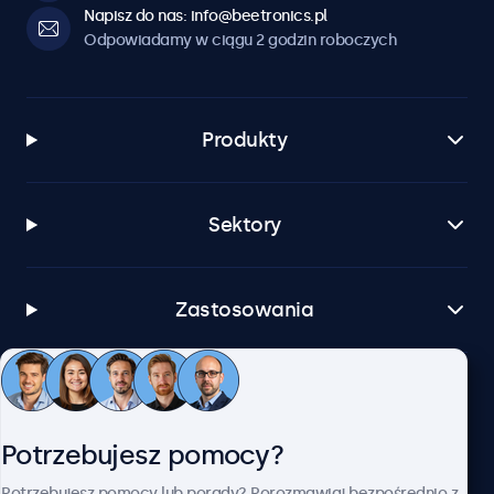
Napisz do nas: info@beetronics.pl
Odpowiadamy w ciągu 2 godzin roboczych
Produkty
Sektory
Zastosowania
Obsługa klienta
Potrzebujesz pomocy?
O firmie Beetronics
Potrzebujesz pomocy lub porady? Porozmawiaj bezpośrednio z