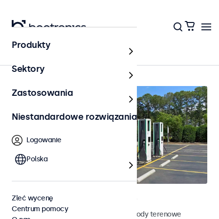
Produkty
Strona główna
Sektory
Zastosowania
Niestandardowe rozwiązania
Logowanie
Polska
Terenowe monitory dotykowe
Zleć wycenę
Centrum pomocy
Poznaj nasze odporne na działanie pogody terenowe