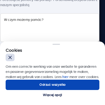
naszym specjalistą.
Beetronics
ul. Marszałkowska 126/134, Warszawa, 00-008, Polska
4.8/5 ocenione przez 5000+ firm
Cookies
Polski
Wyślij
Om een correcte werking van onze website te garanderen
en passieve gegevensverzameling mogelijk te maken,
Lub zadzwoń pod numer:
22 397 04 43
maken wij gebruik van cookies. Lees
hier
meer over cookies.
Odrzuć wszystko
Potrzebujesz pomocy?
Kontakt ze specjalistą.
Więcej opcji
© 2026 Beetronics