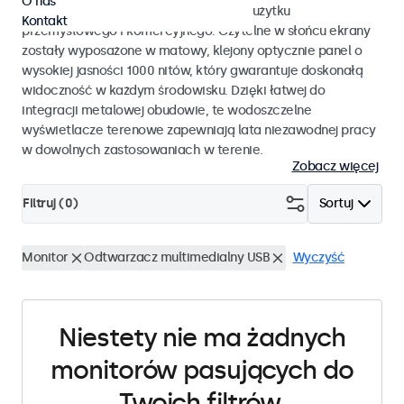
O nas
monitory dotykowe przystosowane do użytku
Kontakt
przemysłowego i komercyjnego. Czytelne w słońcu ekrany
zostały wyposażone w matowy, klejony optycznie panel o
wysokiej jasności 1000 nitów, który gwarantuje doskonałą
widoczność w każdym środowisku. Dzięki łatwej do
integracji metalowej obudowie, te wodoszczelne
wyświetlacze terenowe zapewniają lata niezawodnej pracy
w dowolnych zastosowaniach w terenie.
Zobacz więcej
Filtruj (
0
)
Sortuj
Monitor
Odtwarzacz multimedialny USB
Wyczyść
Niestety nie ma żadnych
monitorów pasujących do
Twoich filtrów.