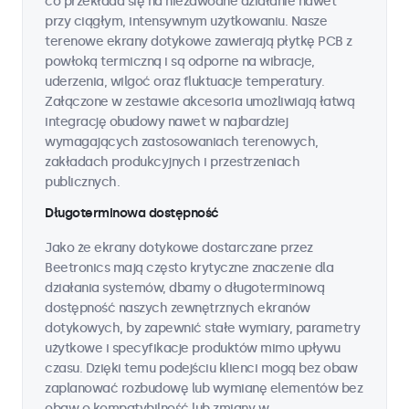
co przekłada się na niezawodne działanie nawet
przy ciągłym, intensywnym użytkowaniu. Nasze
terenowe ekrany dotykowe zawierają płytkę PCB z
powłoką termiczną i są odporne na wibracje,
uderzenia, wilgoć oraz fluktuacje temperatury.
Załączone w zestawie akcesoria umożliwiają łatwą
integrację obudowy nawet w najbardziej
wymagających zastosowaniach terenowych,
zakładach produkcyjnych i przestrzeniach
publicznych.
Długoterminowa dostępność
Jako że ekrany dotykowe dostarczane przez
Beetronics mają często krytyczne znaczenie dla
działania systemów, dbamy o długoterminową
dostępność naszych zewnętrznych ekranów
dotykowych, by zapewnić stałe wymiary, parametry
użytkowe i specyfikacje produktów mimo upływu
czasu. Dzięki temu podejściu klienci mogą bez obaw
zaplanować rozbudowę lub wymianę elementów bez
obaw o kompatybilność lub zmiany w