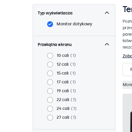
Te
Typ wyświetlacza
Pozn
Monitor dotykowy
prze
pane
łatw
Przekątna ekranu
niez
10 cali
1
Zoba
12 cali
1
15 cali
1
17 cali
1
Moni
19 cali
1
22 cali
1
24 cali
1
27 cali
1