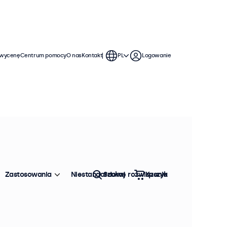
 wycenę
Centrum pomocy
O nas
Kontakt
PL
Logowanie
Zastosowania
Niestandardowe rozwiązania
Szukaj
Koszyk