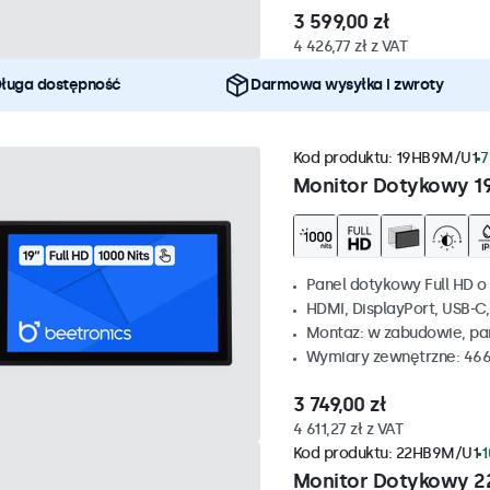
3 599,00 zł
4 426,77 zł z VAT
ługa dostępność
Darmowa wysyłka i zwroty
Kod produktu:
19HB9M/U1
7
Monitor Dotykowy 1
Panel dotykowy Full HD o 
HDMI, DisplayPort, USB-C
Montaz: w zabudowie, p
Wymiary zewnętrzne: 466
3 749,00 zł
4 611,27 zł z VAT
Kod produktu:
22HB9M/U1
1
Monitor Dotykowy 2