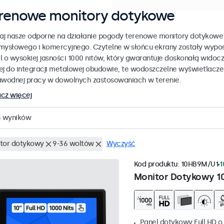
renowe monitory dotykowe
aj nasze odporne na działanie pogody terenowe monitory dotykowe
mysłowego i komercyjnego. Czytelne w słońcu ekrany zostały wypo
l o wysokiej jasności 1000 nitów, który gwarantuje doskonałą widoc
ej do integracji metalowej obudowie, te wodoszczelne wyświetlacz
awodnej pracy w dowolnych zastosowaniach w terenie.
cz więcej
8
wyników
tor dotykowy
9-36 woltów
Wyczyść
Kod produktu:
10HB9M/U1
1
Monitor Dotykowy 1
Panel dotykowy Full HD o 