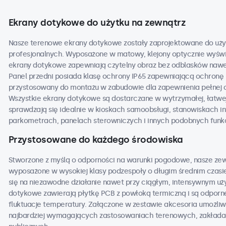
Ekrany dotykowe do użytku na zewnątrz
Nasze terenowe ekrany dotykowe zostały zaprojektowane do uży
profesjonalnych. Wyposażone w matowy, klejony optycznie wyświe
ekrany dotykowe zapewniają czytelny obraz bez odblasków nawe
Panel przedni posiada klasę ochrony IP65 zapewniającą ochronę 
przystosowany do montażu w zabudowie dla zapewnienia pełnej 
Wszystkie ekrany dotykowe są dostarczane w wytrzymałej, łatwej
sprawdzają się idealnie w kioskach samoobsługi, stanowiskach 
parkometrach, panelach sterowniczych i innych podobnych funk
Przystosowane do każdego środowiska
Stworzone z myślą o odporności na warunki pogodowe, nasze ze
wyposażone w wysokiej klasy podzespoły o długim średnim czasi
się na niezawodne działanie nawet przy ciągłym, intensywnym u
dotykowe zawierają płytkę PCB z powłoką termiczną i są odporne 
fluktuacje temperatury. Załączone w zestawie akcesoria umożli
najbardziej wymagających zastosowaniach terenowych, zakładac