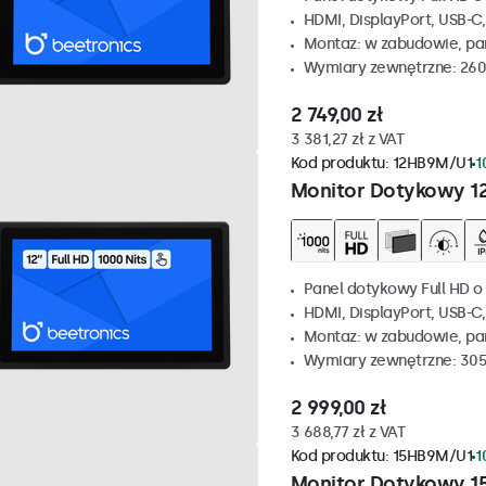
HDMI, DisplayPort, USB-C
Montaz: w zabudowie, p
Wymiary zewnętrzne: 260
2 749,00 zł
3 381,27 zł z VAT
Kod produktu:
12HB9M/U1
1
Monitor Dotykowy 1
Panel dotykowy Full HD o 
HDMI, DisplayPort, USB-C
Montaz: w zabudowie, p
Wymiary zewnętrzne: 305
2 999,00 zł
3 688,77 zł z VAT
Kod produktu:
15HB9M/U1
1
Monitor Dotykowy 1