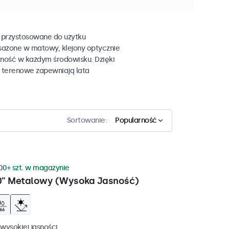
 przystosowane do użytku
sażone w matowy, klejony optycznie
zność w każdym środowisku. Dzięki
e terenowe zapewniają lata
Sortowanie:
Popularność
00+ szt. w magazynie
0" Metalowy (Wysoka Jasność)
wysokiej jasności