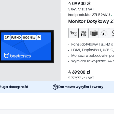
4 099,00 zł
5 041,77 zł z VAT
Kod produktu:
27HB9M/U1
1
Monitor Dotykowy 2
Panel dotykowy Full HD o 
HDMI, DisplayPort, USB-C
Montaz: w zabudowie, p
Wymiary zewnętrzne: 663
4 699,00 zł
5 779,77 zł z VAT
ługa dostępność
Darmowa wysyłka i zwroty