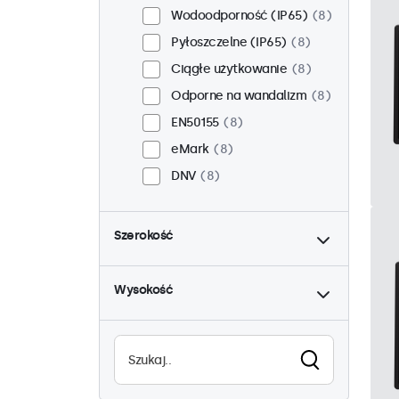
Wodoodporność (IP65)
8
Pyłoszczelne (IP65)
8
Ciągłe użytkowanie
8
Odporne na wandalizm
8
EN50155
8
eMark
8
DNV
8
do
Szerokość
do
Wysokość