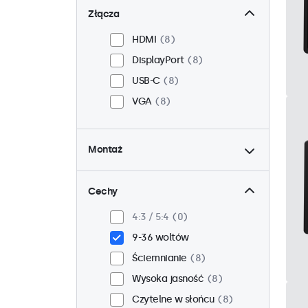
Złącza
HDMI
8
DisplayPort
8
USB-C
8
VGA
8
Montaż
Panelowy
8
W zabudowie
8
Cechy
VESA 75 x 75
3
4:3 / 5:4
0
VESA 100 x 100
5
9-36 woltów
Ściemnianie
8
Wysoka jasność
8
Czytelne w słońcu
8