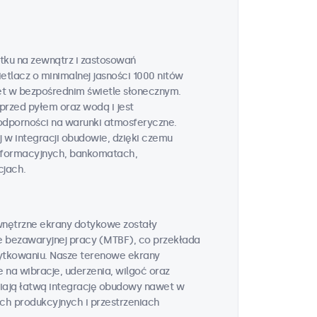
tku na zewnątrz i zastosowań
tlacz o minimalnej jasności 1000 nitów
t w bezpośrednim świetle słonecznym.
przed pyłem oraz wodą i jest
odporności na warunki atmosferyczne.
 w integracji obudowie, dzięki czemu
informacyjnych, bankomatach,
cjach.
wnętrzne ekrany dotykowe zostały
e bezawaryjnej pracy (MTBF), co przekłada
żytkowaniu. Nasze terenowe ekrany
na wibracje, uderzenia, wilgoć oraz
wiają łatwą integrację obudowy nawet w
h produkcyjnych i przestrzeniach