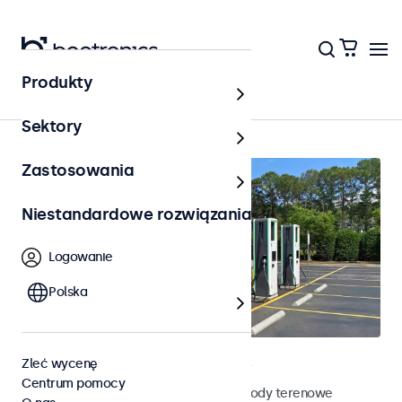
Produkty
Strona główna
Sektory
Zastosowania
Niestandardowe rozwiązania
Logowanie
Polska
Terenowe monitory dotykowe
Zleć wycenę
Centrum pomocy
Poznaj nasze odporne na działanie pogody terenowe