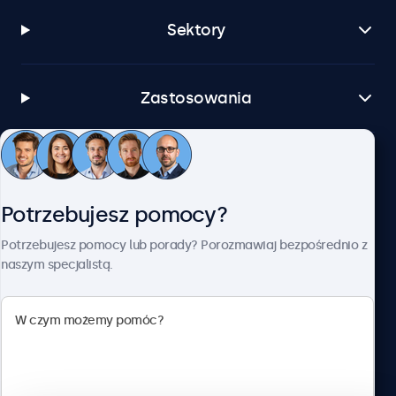
Sektory
Zastosowania
Obsługa klienta
Potrzebujesz pomocy?
O firmie Beetronics
Potrzebujesz pomocy lub porady? Porozmawiaj bezpośrednio z
naszym specjalistą.
Beetronics
ul. Marszałkowska 126/134, Warszawa, 00-008, Polska