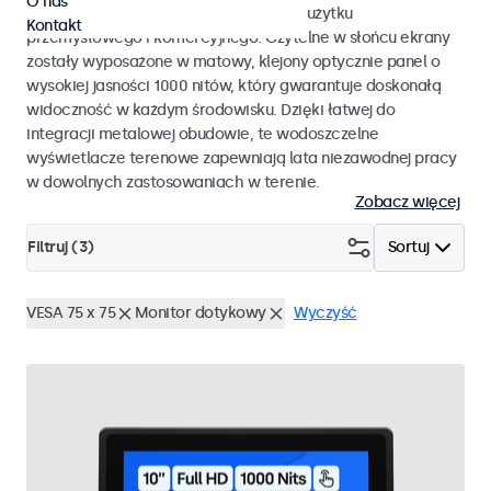
O nas
monitory dotykowe przystosowane do użytku
Kontakt
przemysłowego i komercyjnego. Czytelne w słońcu ekrany
zostały wyposażone w matowy, klejony optycznie panel o
wysokiej jasności 1000 nitów, który gwarantuje doskonałą
widoczność w każdym środowisku. Dzięki łatwej do
integracji metalowej obudowie, te wodoszczelne
wyświetlacze terenowe zapewniają lata niezawodnej pracy
w dowolnych zastosowaniach w terenie.
Zobacz więcej
Filtruj (
3
)
Sortuj
VESA 75 x 75
Monitor dotykowy
Wyczyść