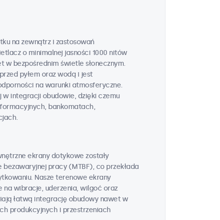
tku na zewnątrz i zastosowań
tlacz o minimalnej jasności 1000 nitów
t w bezpośrednim świetle słonecznym.
przed pyłem oraz wodą i jest
odporności na warunki atmosferyczne.
 w integracji obudowie, dzięki czemu
informacyjnych, bankomatach,
cjach.
wnętrzne ekrany dotykowe zostały
e bezawaryjnej pracy (MTBF), co przekłada
żytkowaniu. Nasze terenowe ekrany
na wibracje, uderzenia, wilgoć oraz
wiają łatwą integrację obudowy nawet w
h produkcyjnych i przestrzeniach