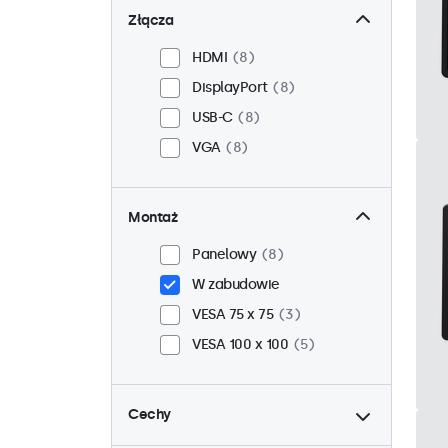
Złącza
HDMI
8
DisplayPort
8
USB-C
8
VGA
8
Montaż
Panelowy
8
W zabudowie
VESA 75 x 75
3
VESA 100 x 100
5
Cechy
do
4:3 / 5:4
0