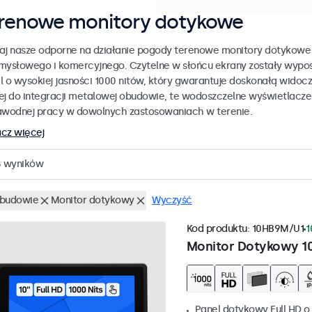
renowe monitory dotykowe
aj nasze odporne na działanie pogody terenowe monitory dotykowe
mysłowego i komercyjnego. Czytelne w słońcu ekrany zostały wypo
l o wysokiej jasności 1000 nitów, który gwarantuje doskonałą widoc
ej do integracji metalowej obudowie, te wodoszczelne wyświetlacz
awodnej pracy w dowolnych zastosowaniach w terenie.
cz więcej
8
wyników
budowie
Monitor dotykowy
Wyczyść
Kod produktu:
10HB9M/U1
1
Monitor Dotykowy 1
Panel dotykowy Full HD o 