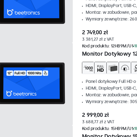
HDMI, DisplayPort, USB-C
Montaz: w zabudowie, p
Wymiary zewnętrzne: 260
2 749,00 zł
3 381,27 zł z VAT
Kod produktu:
12HB9M/U1
1
Monitor Dotykowy 1
Panel dotykowy Full HD o 
HDMI, DisplayPort, USB-C
Montaz: w zabudowie, p
Wymiary zewnętrzne: 305
2 999,00 zł
3 688,77 zł z VAT
Kod produktu:
15HB9M/U1
1
Monitor Dotykowy 1