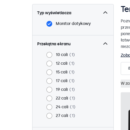
Te
Typ wyświetlacza
Pozn
Monitor dotykowy
prze
pane
łatw
Przekątna ekranu
niez
10 cali
1
Zoba
12 cali
1
15 cali
1
17 cali
1
W za
19 cali
1
22 cali
1
24 cali
1
27 cali
1