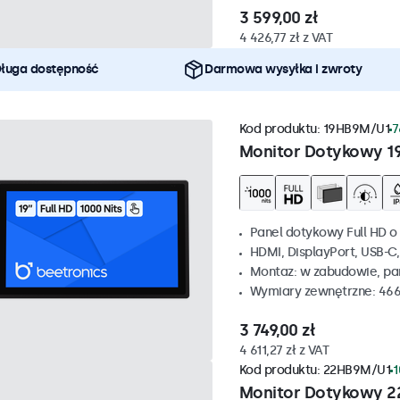
3 599,00 zł
4 426,77 zł z VAT
ługa dostępność
Darmowa wysyłka i zwroty
Kod produktu:
19HB9M/U1
7
Monitor Dotykowy 1
Panel dotykowy Full HD o 
HDMI, DisplayPort, USB-C
Montaz: w zabudowie, p
Wymiary zewnętrzne: 466
3 749,00 zł
4 611,27 zł z VAT
Kod produktu:
22HB9M/U1
1
Monitor Dotykowy 2