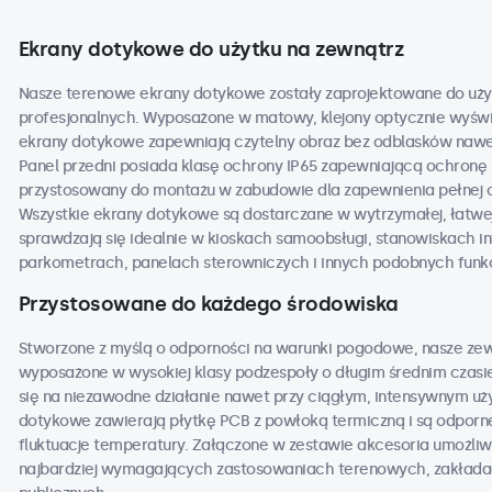
Ekrany dotykowe do użytku na zewnątrz
Nasze terenowe ekrany dotykowe zostały zaprojektowane do uży
profesjonalnych. Wyposażone w matowy, klejony optycznie wyświe
ekrany dotykowe zapewniają czytelny obraz bez odblasków nawe
Panel przedni posiada klasę ochrony IP65 zapewniającą ochronę 
przystosowany do montażu w zabudowie dla zapewnienia pełnej 
Wszystkie ekrany dotykowe są dostarczane w wytrzymałej, łatwej
sprawdzają się idealnie w kioskach samoobsługi, stanowiskach 
parkometrach, panelach sterowniczych i innych podobnych funk
Przystosowane do każdego środowiska
Stworzone z myślą o odporności na warunki pogodowe, nasze ze
wyposażone w wysokiej klasy podzespoły o długim średnim czasi
się na niezawodne działanie nawet przy ciągłym, intensywnym u
dotykowe zawierają płytkę PCB z powłoką termiczną i są odporne 
fluktuacje temperatury. Załączone w zestawie akcesoria umożli
najbardziej wymagających zastosowaniach terenowych, zakładac