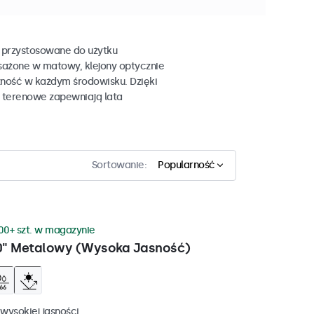
 przystosowane do użytku
sażone w matowy, klejony optycznie
zność w każdym środowisku. Dzięki
e terenowe zapewniają lata
Sortowanie:
Popularność
00+ szt. w magazynie
0" Metalowy (Wysoka Jasność)
wysokiej jasności