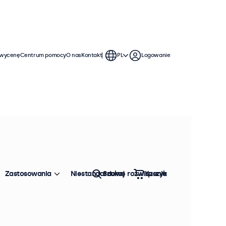
 wycenę
Centrum pomocy
O nas
Kontakt
PL
Logowanie
Zastosowania
Niestandardowe rozwiązania
Szukaj
Koszyk