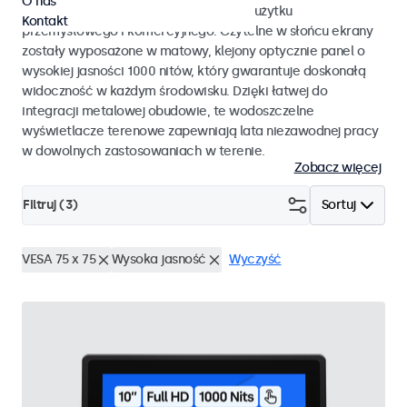
O nas
monitory dotykowe przystosowane do użytku
Kontakt
przemysłowego i komercyjnego. Czytelne w słońcu ekrany
zostały wyposażone w matowy, klejony optycznie panel o
wysokiej jasności 1000 nitów, który gwarantuje doskonałą
widoczność w każdym środowisku. Dzięki łatwej do
integracji metalowej obudowie, te wodoszczelne
wyświetlacze terenowe zapewniają lata niezawodnej pracy
w dowolnych zastosowaniach w terenie.
Zobacz więcej
Filtruj (
3
)
Sortuj
VESA 75 x 75
Wysoka jasność
Wyczyść