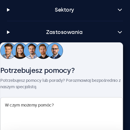
Sektory
Zastosowania
Obsługa klienta
Potrzebujesz pomocy?
O firmie Beetronics
Potrzebujesz pomocy lub porady? Porozmawiaj bezpośrednio z
naszym specjalistą.
Beetronics
ul. Marszałkowska 126/134, Warszawa, 00-008, Polska