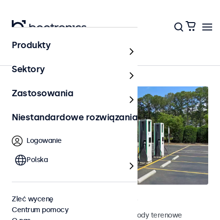
Produkty
Strona główna
Sektory
Zastosowania
Niestandardowe rozwiązania
Logowanie
Polska
Terenowe monitory dotykowe
Zleć wycenę
Centrum pomocy
Poznaj nasze odporne na działanie pogody terenowe