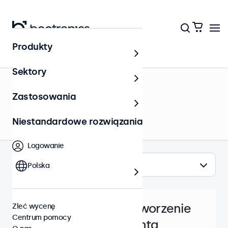
Produkty
Centrum Pomocy
Sektory
Konto Beetronics
Zastosowania
Niestandardowe rozwiązania
Logowanie
Tematy
Polska
Utworzenie
Zleć wycenę
Centrum pomocy
konta