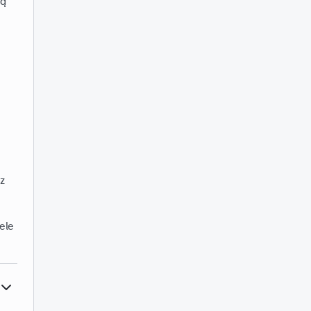
cą
z
ele