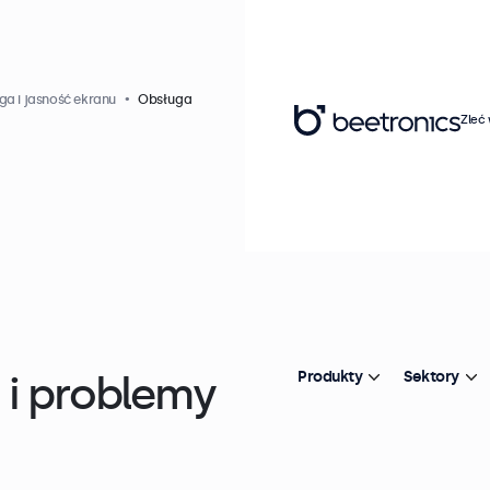
a i jasność ekranu
Obsługa
Zleć
i problemy
Produkty
Sektory