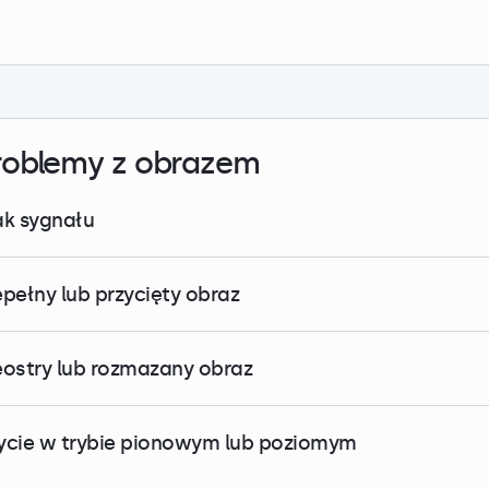
roblemy z obrazem
ak sygnału
epełny lub przycięty obraz
eostry lub rozmazany obraz
ycie w trybie pionowym lub poziomym