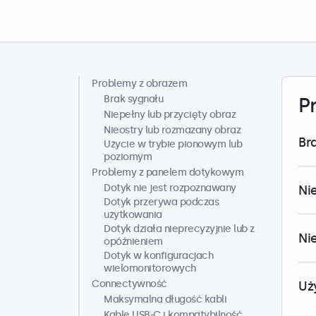
Problemy z obrazem
Centrum Pomocy
Brak sygnału
P
Niepełny lub przycięty obraz
Nieostry lub rozmazany obraz
Br
Użycie w trybie pionowym lub
poziomym
Problemy z panelem dotykowym
Dotyk nie jest rozpoznawany
Ni
Dotyk przerywa podczas
użytkowania
Dotyk działa nieprecyzyjnie lub z
Ni
opóźnieniem
Dotyk w konfiguracjach
wielomonitorowych
Connectywność
Uż
Maksymalna długość kabli
Kable USB-C i kompatybilność