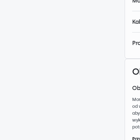
Ma
Ka
Pr
O
Ob
Mon
od 
aby
wyk
pot
Prz