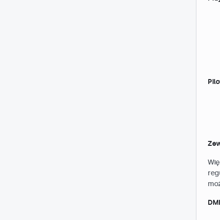
Pil
Zew
Wię
reg
moż
DMK