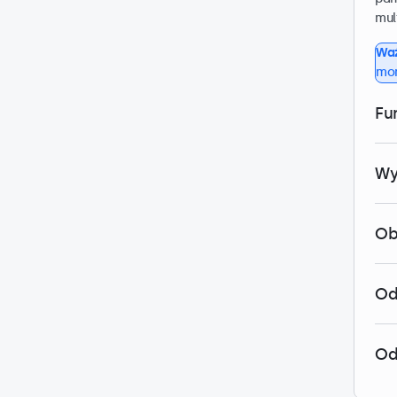
mul
Wa
mon
Fu
Wy
Ob
Od
Od