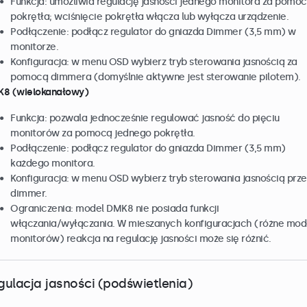
Funkcja: umożliwia regulację jasności jednego monitora za pomo
pokrętła; wciśnięcie pokrętła włącza lub wyłącza urządzenie.
Podłączenie: podłącz regulator do gniazda Dimmer (3,5 mm) w
monitorze.
Konfiguracja: w menu OSD wybierz tryb sterowania jasnością za
pomocą dimmera (domyślnie aktywne jest sterowanie pilotem).
8 (wielokanałowy)
Funkcja: pozwala jednocześnie regulować jasność do pięciu
monitorów za pomocą jednego pokrętła.
Podłączenie: podłącz regulator do gniazda Dimmer (3,5 mm)
każdego monitora.
Konfiguracja: w menu OSD wybierz tryb sterowania jasnością prze
dimmer.
Ograniczenia: model DMK8 nie posiada funkcji
włączania/wyłączania. W mieszanych konfiguracjach (różne mod
monitorów) reakcja na regulację jasności może się różnić.
gulacja jasności (podświetlenia)