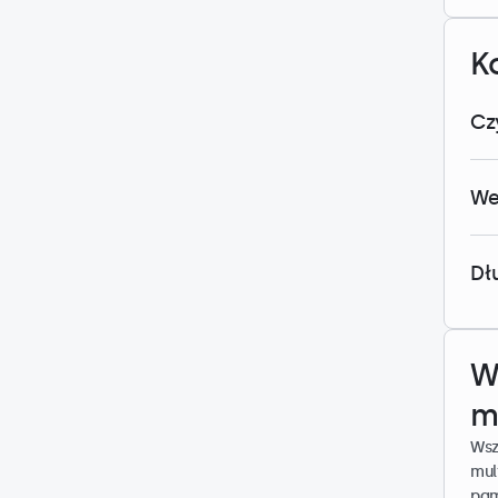
K
Cz
We
Dł
W
m
Wsz
mul
pam