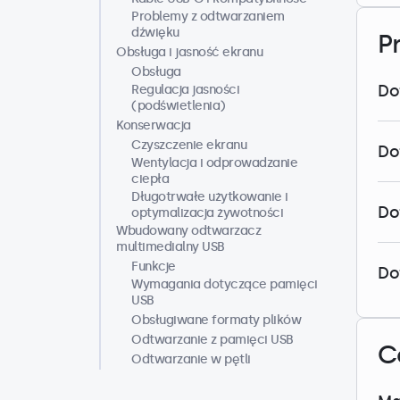
Problemy z odtwarzaniem
dźwięku
P
Obsługa i jasność ekranu
Obsługa
Do
Regulacja jasności
(podświetlenia)
Konserwacja
Czyszczenie ekranu
Do
Wentylacja i odprowadzanie
ciepła
Długotrwałe użytkowanie i
Do
optymalizacja żywotności
Wbudowany odtwarzacz
multimedialny USB
Funkcje
Do
Wymagania dotyczące pamięci
USB
Obsługiwane formaty plików
Odtwarzanie z pamięci USB
C
Odtwarzanie w pętli