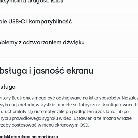
ksymalna długość kabli
ble USB-C i kompatybilność
oblemy z odtwarzaniem dźwięku
bsługa i jasność ekranu
sługa
itory Beetronics mogą być obsługiwane na kilka sposobów. Niezale
wybranej metody, wszystkie modele są fabrycznie skonfigurowane t
 uruchamiały się automatycznie po podłączeniu zasilania lub po
ryciu prawidłowego sygnału wideo. Ustawienia te można w razie
rzeby dostosować w menu ekranowym OSD.
yciski sterujące na monitorze