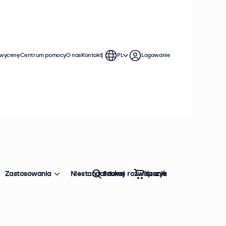
 wycenę
Centrum pomocy
O nas
Kontakt
PL
Logowanie
Zastosowania
Niestandardowe rozwiązania
Szukaj
Koszyk