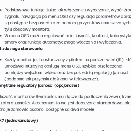
Podstawowe funkcje, takie jak włączanie i wyłączanie, wybór źró
sygnału, nawigacja po menu OSD czy regulacja parametrów obraz
są dostępne bezpośrednio za pomocą przycisków umieszczonych
tyłu obudowy monitora.
W menu OSD można regulować m.in. jasność, kontrast, kolorystyk
timery oraz funkcje automatycznego włączania i wyłączania.
ot zdalnego sterowania
Każdy monitor jest dostarczany z pilotem na podczerwień (IR), kt
umożliwia intuicyjną obsługę menu OSD, szybkie przełączanie
pomiędzy wejściami wideo oraz bezpośrednią regulację jasności
(podobnie jak przyciski głośności w telewizorze).
nętrzne regulatory jasności (opcjonalne)
kszość monitorów Beetronics ma złącze do podłączenia zewnętrzn
ulatora jasności. Akcesorium to nie jest dołączone standardowo, ale
na je zamówić osobno. Dostępne są dwa modele:
7 (jednokanałowy)