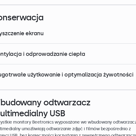
onserwacja
yszczenie ekranu
ntylacja i odprowadzanie ciepła
ugotrwałe użytkowanie i optymalizacja żywotności
budowany odtwarzacz
ultimedialny USB
ystkie monitory Beetronics wyposażone we wbudowany odtwarzac
timedialny umożliwiają odtwarzanie zdjęć i filmów bezpośrednio z
ięci USB, bez konieczności korzystania z zewnętrznego odtwarzacz