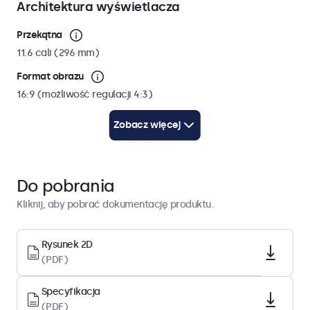
Architektura wyświetlacza
Przekątna
11.6 cali (296 mm)
Format obrazu
16:9 (możliwość regulacji 4:3)
Rozdzielczość matrycy
Zobacz więcej
1920 x 1080
Piksele/cal
184 PPI
Do pobrania
Kliknij, aby pobrać dokumentację produktu.
Wydajność wyświetlacza
Kontrast
Rysunek 2D
(PDF)
700:1
Kąt widzenia
Specyfikacja
178° w poziomie, 178° w pionie
(PDF)