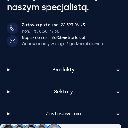
Blokada przycisków
naszym specjalistą.
Możliwość blokady przycisków sterowania.
Automatyczne włączanie
Funkcja automatycznego włączania po podłączeniu prądu
Zadzwoń pod numer 22 397 04 43
lub wykryciu sygnału wideo.
Pon.–Pt., 8:30–17:30
Napisz do nas: info@beetronics.pl
Przyciemnianie
Odpowiadamy w ciągu 2 godzin roboczych
Regulowana jasność podświetlenia za pomocą pilota lub
opcjonalnego ściemniacza.
Tryb lustrzany
Produkty
Kompatybilny z teleprompterem. Obraz może być
odwracany w poziomie i pionie.
Sektory
Oprogramowanie i kompatybilność
Windows
Windows 8, 10, 11
Zastosowania
Windows Embedded