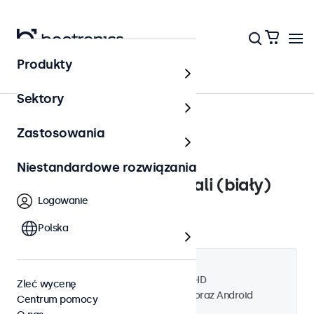
Produkty
Monitory dotykowe 12 cali
Sektory
Zastosowania
Niestandardowe rozwiązania
Monitor dotykowy 12 cali (biały)
Logowanie
Kod produktu: 12TS3W
Polska
Przewidywana wysyłka za 10-12 dni
Informacje o produkcie
Wielopunktowy panel dotykowy Full HD
Zleć wycenę
Kompatybilny z Windows, Mac, Linux oraz Android
Centrum pomocy
Montaż: biurkowy, ścienny