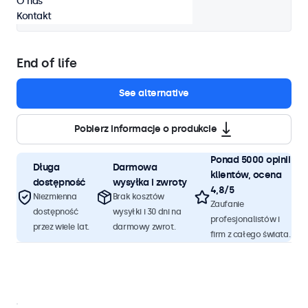
O nas
Rozmiar: 284 x 179 x 35 mm
Kontakt
End of life
See alternative
Pobierz informacje o produkcie
Ponad 5000 opinii
Długa
Darmowa
klientów, ocena
dostępność
wysyłka i zwroty
4,8/5
Niezmienna
Brak kosztów
Zaufanie
dostępność
wysyłki i 30 dni na
profesjonalistów i
przez wiele lat.
darmowy zwrot.
firm z całego świata.