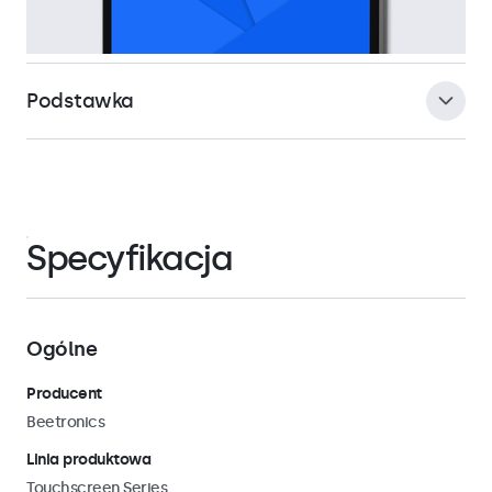
Podstawka
Model posiada uniwersalne przyłącze VESA 75 mm z tyłu
obudowy, dzięki czemu jest doskonale przystosowany do
Specyfikacja
różnych opcji instalacji. Ekrany dotykowe można bezpiecznie
zamontować w orientacji poziomej lub pionowej na wielu
uniwersalnych uchwytach montażowych, takich jak ramiona
oraz uchwyty ścienne, sufitowe i masztowe.
Ogólne
Producent
Beetronics
Linia produktowa
Touchscreen Series