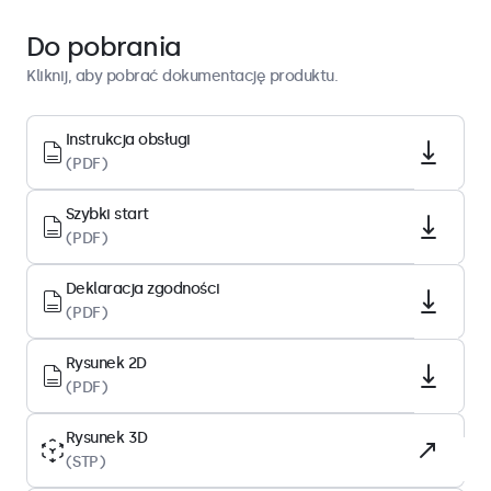
Przewodnik szybkiego startu
Pobierz PDF
Do pobrania
Kliknij, aby pobrać dokumentację produktu.
Architektura wyświetlacza
Format obrazu
Instrukcja obsługi
(PDF)
16:9 (możliwość regulacji 4:3)
Rozdzielczość matrycy
Szybki start
1920 x 1080
(PDF)
Piksele/cal
Deklaracja zgodności
166 PPI
(PDF)
Przekątna
13.3 cali (337 mm)
Rysunek 2D
(PDF)
Typ wyświetlacza
IPS-LCD
Rysunek 3D
(STP)
Podświetlenie