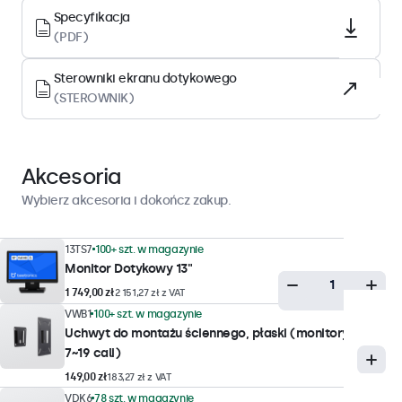
LED
Specyfikacja
Powierzchnia
(PDF)
Szkło hartowane
Sterowniki ekranu dotykowego
Obsługiwana orientacja
(STEROWNIK)
Pozioma, pionowa, ekranem do góry
Wydajność wyświetlacza
Akcesoria
Maksymalna jasność
Wybierz akcesoria i dokończ zakup.
300 nitów (typowo)
Minimalna jasność
13TS7
100+ szt. w magazynie
Monitor Dotykowy 13"
1 nit
1 749,00 zł
2 151,27 zł z VAT
Kontrast
VWB1
100+ szt. w magazynie
1400:1
Uchwyt do montażu ściennego, płaski (monitory
7~19 cali)
Kąt widzenia
149,00 zł
183,27 zł z VAT
178° w poziomie, 178° w pionie
VDK6
78 szt. w magazynie