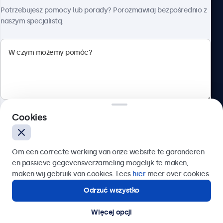
O firmie Beetronics
Potrzebujesz pomocy lub porady? Porozmawiaj bezpośrednio z
Złącza
naszym specjalistą.
HDMI
1x
Beetronics
DisplayPort
1x
ul. Marszałkowska 126/134, Warszawa, 00-008, Polska
VGA
4.8/5 ocenione przez 5000+ firm
1x
Cookies
Polski
USB-C
1x wideo, audio, dotyk
Wyślij
Om een correcte werking van onze website te garanderen
USB-A
en passieve gegevensverzameling mogelijk te maken,
Lub zadzwoń pod numer:
22 397 04 43
Przez adapter USB-C na USB-A. Połączenie obsługuje jedynie
maken wij gebruik van cookies. Lees
hier
meer over cookies.
sterowanie dotykiem, a przesyłanie obrazu odbywa się przez
Odrzuć wszystko
Potrzebujesz pomocy?
port HDMI, DisplayPort lub VGA.
Kontakt ze specjalistą.
Wejście UX (3.5mm)
Więcej opcji
© 2026 Beetronics