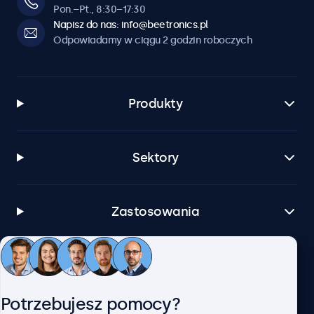
opcjonalnego ściemniacza.
Pon.–Pt., 8:30–17:30
Napisz do nas: info@beetronics.pl
Odpowiadamy w ciągu 2 godzin roboczych
Oprogramowanie i kompatybilność
Windows
Windows 8, 10, 11
Produkty
Windows Embedded
Windows Embedded 8 Industry, 8.1 Industry, IoT Enterprise
Sektory
macOS
Tahoe, Sequoia, Sonoma
Linux
Zastosowania
Wszystkie dystrubucje Linux
Brightsign
Wszystkie wersje BrightsignOS
Obsługa klienta
Samsung DeX
Potrzebujesz pomocy?
Wszystkie wersje Samsung DeX