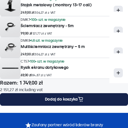
Czas reakcji
Stojak metalowy (monitory 13~17 cali)
10 ms
249,00 zł
306,27 zł z VAT
Obsługiwane rozdzielczości
DMK7
100+ szt. w magazynie
Ściemniacz zewnętrzny - 5m
maks. 1920 x 1080, min. 640 x 480
99,00 zł
121,77 zł z VAT
System
DMK8
48 szt. w magazynie
PAL/NTSC/SECAM
Multiściemniacz zewnętrzny – 5 m
249,00 zł
306,27 zł z VAT
Technologia dotykowa
CTS7
100+ szt. w magazynie
Rysik ekranu dotykowego
Technologia
69,00 zł
84,87 zł z VAT
Pojemnościowa
Razem:
1 749,00 zł
Punkty dotyku
2 151,27 zł
including vat
10 punktów (wielodotyk)
Dodaj do koszyka
Interfejs dotykowy
ktu
Opcje montażu
Specyfikacja
Do pobrania
Akcesoria
Zgodny z USB HID
Sterowanie
Zaufany partner wśród liderów branży