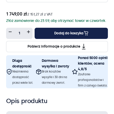
1 749,00 zł
2 151,27 zł z VAT
Złóż zamówienie do 23:59, aby otrzymać towar w czwartek.
Dodaj do koszyka
Pobierz informacje o produkcie
Ponad 5000 opinii
Długa
Darmowa
klientów, ocena
dostępność
wysyłka i zwroty
4,8/5
Niezmienna
Brak kosztów
Zaufanie
dostępność
wysyłki i 30 dni na
profesjonalistów i
przez wiele lat.
darmowy zwrot.
firm z całego świata.
Opis produktu