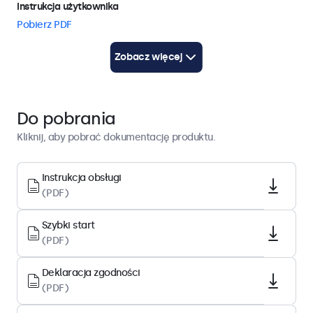
Instrukcja użytkownika
Pobierz PDF
Przewodnik szybkiego startu
Zobacz więcej
Pobierz PDF
Architektura wyświetlacza
Do pobrania
Format obrazu
Kliknij, aby pobrać dokumentację produktu.
5:4
Rozdzielczość matrycy
Instrukcja obsługi
(PDF)
1280 x 1024
Piksele/cal
Szybki start
96 PPI
(PDF)
Przekątna
Deklaracja zgodności
17.0 cali (434 mm)
(PDF)
Typ wyświetlacza