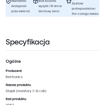
Niezmienna
Brak kosztów
Zaufanie
dostępność
wysyłki i 30 dni na
profesjonalistów i
przez wiele lat.
darmowy zwrot.
firm z całego świata.
Specyfikacja
Ogólne
Producent
Beetronics
Nazwa produktu
Stojak (monitory 7~12 cali)
Kod produktu