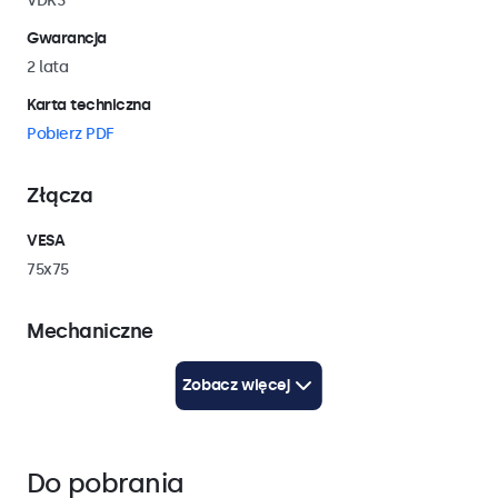
VDK3
Gwarancja
2 lata
Karta techniczna
Pobierz PDF
Złącza
VESA
75x75
Mechaniczne
Waga
Zobacz więcej
500 gram
Kolor
Czarny
Do pobrania