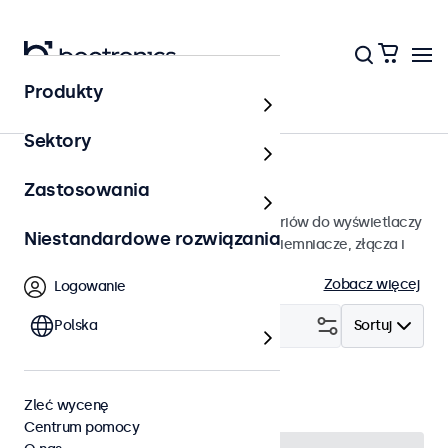
Produkty
Strona główna
Sektory
Akcesoria
Zastosowania
Szeroka gama profesjonalnych akcesoriów do wyświetlaczy
Niestandardowe rozwiązania
Beetronics. Uchwyty ścienne, kable, ściemniacze, złącza i
nie tylko.
Zobacz więcej
Logowanie
Filtruj (
Polska
5
)
Sortuj
Stojak
Wyczyść
Zleć wycenę
Centrum pomocy