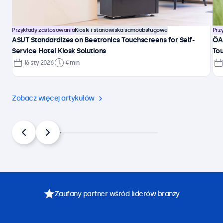
Przykłady zastosowania
Kioski i stanowiska samoobsługowe
Prz
ASUT Standardizes on Beetronics Touchscreens for Self-
ÖA
Service Hotel Kiosk Solutions
Tou
16 sty 2026
4 min
Zobacz więcej artykułów
Zaufany partner wśród liderów branży