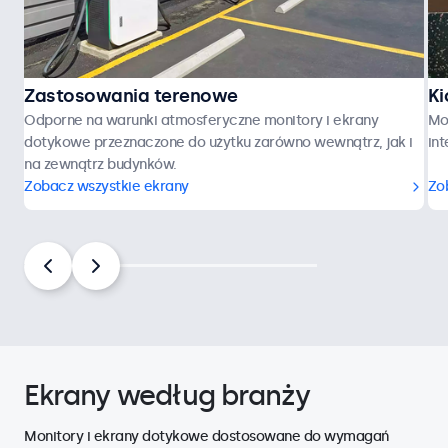
Zastosowania terenowe
Ki
Odporne na warunki atmosferyczne monitory i ekrany
Mo
dotykowe przeznaczone do użytku zarówno wewnątrz, jak i
in
na zewnątrz budynków.
Zobacz wszystkie ekrany
Zo
Ekrany według branży
Monitory i ekrany dotykowe dostosowane do wymagań