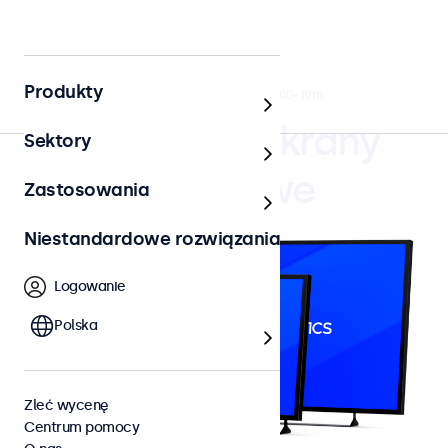
Produkty
4.8/5 ocenione przez 5000+ firm
Monitory i ekrany
Sektory
dotykowe
Zastosowania
Niestandardowe rozwiązania
Logowanie
Polska
Zleć wycenę
Centrum pomocy