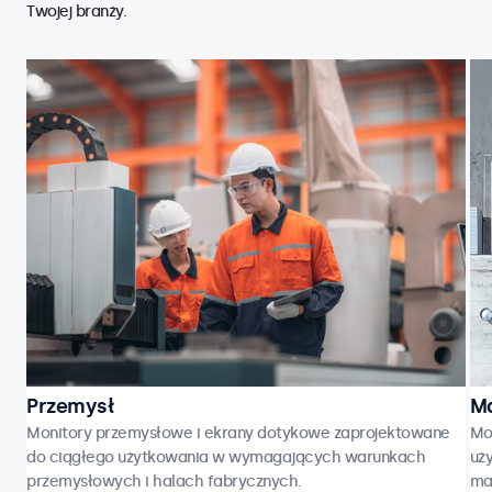
Twojej branży.
Przemysł
Ma
Monitory przemysłowe i ekrany dotykowe zaprojektowane
Mo
do ciągłego użytkowania w wymagających warunkach
uży
przemysłowych i halach fabrycznych.
ma