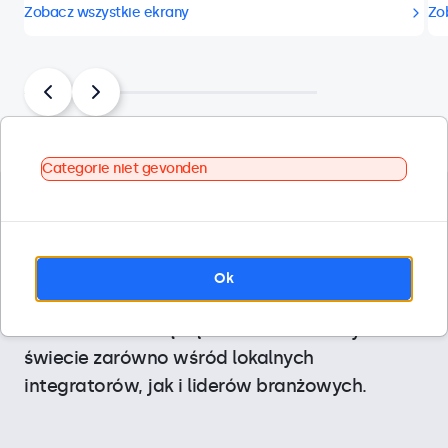
Zobacz wszystkie ekrany
Zo
Categorie niet gevonden
Projektujemy nasze ekrany do zastosowań
profesjonalnych i specjalistycznych branż.
Dzięki dostosowaniu do konkretnych funkcji i
Ok
długotrwałej niezawodności ekrany
Beetronics cieszą się uznaniem na całym
świecie zarówno wśród lokalnych
integratorów, jak i liderów branżowych.