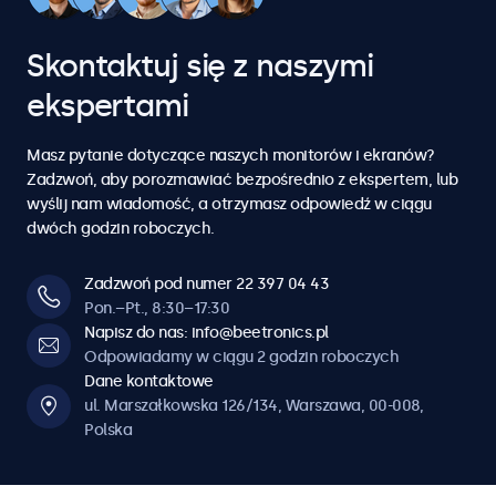
6
6
6
6
6
5
5
5
5
5
5
5
4
4
7
7
7
7
7
Skontaktuj się z naszymi
6
6
6
6
6
6
6
5
5
ekspertami
8
8
8
8
8
7
7
7
7
7
7
7
6
6
Masz pytanie dotyczące naszych monitorów i ekranów?
9
9
9
9
9
Zadzwoń, aby porozmawiać bezpośrednio z ekspertem, lub
8
8
8
8
8
8
8
wyślij nam wiadomość, a otrzymasz odpowiedź w ciągu
7
7
dwóch godzin roboczych.
0
0
0
0
0
9
9
9
9
9
9
9
8
8
Zadzwoń pod numer 22 397 04 43
Pon.–Pt., 8:30–17:30
0
0
0
0
0
0
0
Napisz do nas: info@beetronics.pl
9
9
Odpowiadamy w ciągu 2 godzin roboczych
Dane kontaktowe
0
0
ul. Marszałkowska 126/134, Warszawa, 00-008,
Polska