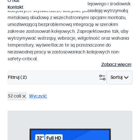
O nas
EN 50155 oraz EN 45545-2 dla taboru kolejowego i środowisk
Kontakt
kolejowych. Wyświetlacze kolejowe posiadają wytrzymałą
metalową obudowę z wszechstronnymi opcjami montażu,
umożliwiającą bezproblemową integrację w szerokim
zakresie zastosowań kolejowych. Zaprojektowane tak, aby
wytrzymywać wstrząsy, wibracje, wilgotność oraz wahania
temperatury, wyświetlacze te są przeznaczone do
niezawodnej pracy w zastosowaniach kolejowych non-
safety-critical.
Zobacz więcej
Filtruj (
2
)
Sortuj
32 cali
Wyczyść