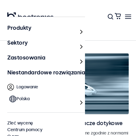
Produkty
Kolejnictwo
Sektory
Zastosowania
Niestandardowe rozwiązania
Logowanie
Polska
Monitory kolejowe i wyświetlacze dotykowe
Zleć wycenę
Centrum pomocy
Monitory i ekrany dotykowe opracowane zgodnie z normami