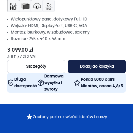
Wielopunktowy panel dotykowy Full HD
Wejścia: HDMI, DisplayPort, USB-C, VGA
Montaż: biurkowy, w zabudowie, ścienny
Rozmiar: 745 x 440 x 46 mm
3 099,00 zł
3 811,77 zł z VAT
Szczegóły
Dodaj do koszyka
Darmowa
Długa
Ponad 5000 opinii
wysyłka i
dostępność
klientów, ocena 4,8/5
zwroty
Zaufany partner wśród liderów branży