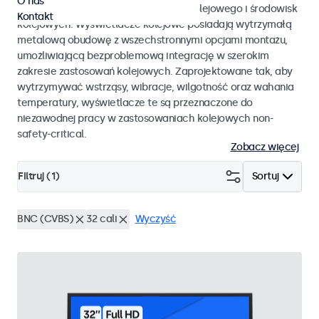
O nas
EN 50155 oraz EN 45545-2 dla taboru kolejowego i środowisk
Kontakt
kolejowych. Wyświetlacze kolejowe posiadają wytrzymałą
metalową obudowę z wszechstronnymi opcjami montażu,
umożliwiającą bezproblemową integrację w szerokim
zakresie zastosowań kolejowych. Zaprojektowane tak, aby
wytrzymywać wstrząsy, wibracje, wilgotność oraz wahania
temperatury, wyświetlacze te są przeznaczone do
niezawodnej pracy w zastosowaniach kolejowych non-
safety-critical.
Zobacz więcej
Filtruj (
1
)
Sortuj
BNC (CVBS)
32 cali
Wyczyść