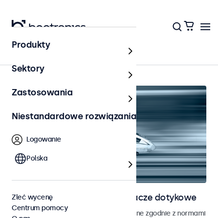
Produkty
Strona główna
Sektory
Zastosowania
Niestandardowe rozwiązania
Logowanie
Polska
Monitory kolejowe i wyświetlacze dotykowe
Zleć wycenę
Centrum pomocy
Monitory i ekrany dotykowe opracowane zgodnie z normami