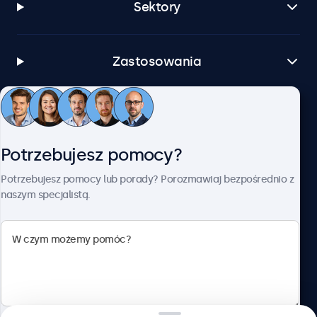
Sektory
Zastosowania
Obsługa klienta
Potrzebujesz pomocy?
O firmie Beetronics
Potrzebujesz pomocy lub porady? Porozmawiaj bezpośrednio z
naszym specjalistą.
Beetronics
ul. Marszałkowska 126/134, Warszawa, 00-008, Polska