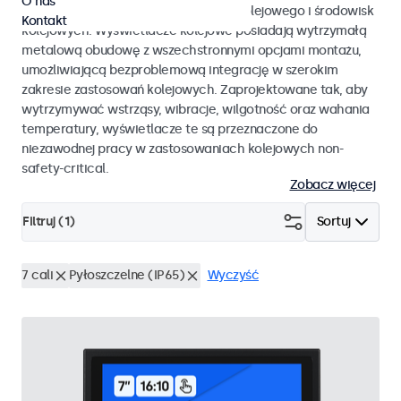
O nas
EN 50155 oraz EN 45545-2 dla taboru kolejowego i środowisk
Kontakt
kolejowych. Wyświetlacze kolejowe posiadają wytrzymałą
metalową obudowę z wszechstronnymi opcjami montażu,
umożliwiającą bezproblemową integrację w szerokim
zakresie zastosowań kolejowych. Zaprojektowane tak, aby
wytrzymywać wstrząsy, wibracje, wilgotność oraz wahania
temperatury, wyświetlacze te są przeznaczone do
niezawodnej pracy w zastosowaniach kolejowych non-
safety-critical.
Zobacz więcej
Filtruj (
1
)
Sortuj
7 cali
Pyłoszczelne (IP65)
Wyczyść