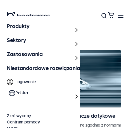
Produkty
Kolejnictwo
Sektory
Zastosowania
Niestandardowe rozwiązania
Logowanie
Polska
Monitory kolejowe i wyświetlacze dotykowe
Zleć wycenę
Centrum pomocy
Monitory i ekrany dotykowe opracowane zgodnie z normami