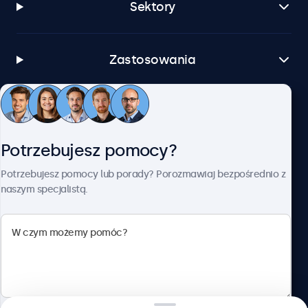
Sektory
Zastosowania
Obsługa klienta
Potrzebujesz pomocy?
O firmie Beetronics
Potrzebujesz pomocy lub porady? Porozmawiaj bezpośrednio z
naszym specjalistą.
Beetronics
ul. Marszałkowska 126/134, Warszawa, 00-008, Polska