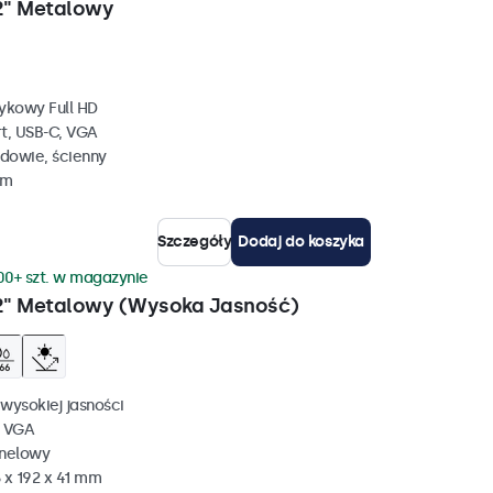
2" Metalowy
ykowy Full HD
rt, USB-C, VGA
dowie, ścienny
mm
Szczegóły
Dodaj do koszyka
00+ szt. w magazynie
2" Metalowy (Wysoka Jasność)
wysokiej jasności
, VGA
anelowy
 x 192 x 41 mm