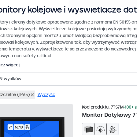
nitory kolejowe i wyświetlacze do
tory i ekrany dotykowe opracowane zgodnie z normami EN 50155 ora
odowisk kolejowych. Wyświetlacze kolejowe posiadają wytrzymałą 
chstronnymi opcjami montażu, umożliwiającą bezproblemową integr
osowań kolejowych. Zaprojektowane tak, aby wytrzymywać wstrząsy,
nia temperatury, wyświetlacze te są przeznaczone do niezawodnej
jowych non-safety-critical.
cz więcej
29
wyników
szczelne (IP65)
Wyczyść
Kod produktu:
7TS7M
100+ 
Monitor Dotykowy 7