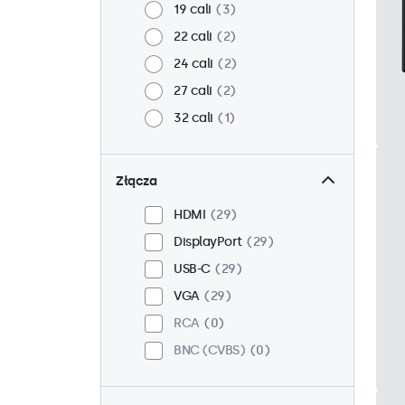
19 cali
3
22 cali
2
24 cali
2
27 cali
2
32 cali
1
Złącza
HDMI
29
DisplayPort
29
USB-C
29
VGA
29
RCA
0
BNC (CVBS)
0