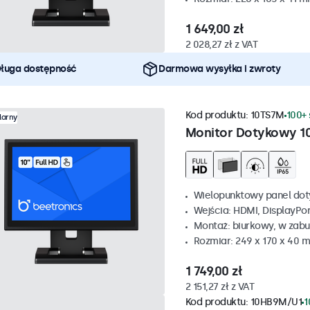
1 649,00 zł
2 028,27 zł z VAT
ługa dostępność
Darmowa wysyłka i zwroty
Kod produktu:
10TS7M
100+ 
larny
Monitor Dotykowy 1
Wielopunktowy panel dot
Wejścia: HDMI, DisplayPo
Montaż: biurkowy, w zabu
Rozmiar: 249 x 170 x 40 
1 749,00 zł
2 151,27 zł z VAT
Kod produktu:
10HB9M/U1
1