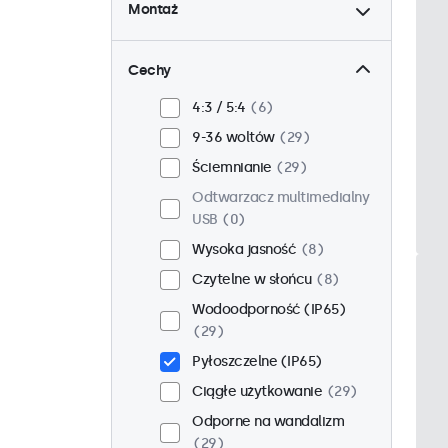
Montaż
Biurkowy
21
Ścienny
21
Cechy
Panelowy
8
4:3 / 5:4
6
W zabudowie
25
9-36 woltów
29
Stojak 19 cali
16
Ściemnianie
29
VESA 75 x 75
17
Odtwarzacz multimedialny
VESA 100 x 100
12
USB
0
Wysoka jasność
8
Czytelne w słońcu
8
Wodoodporność (IP65)
29
Pyłoszczelne (IP65)
Ciągłe użytkowanie
29
Odporne na wandalizm
29