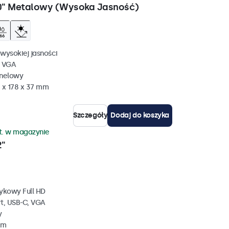
0" Metalowy (Wysoka Jasność)
wysokiej jasności
, VGA
anelowy
 x 178 x 37 mm
Szczegóły
Dodaj do koszyka
zt. w magazynie
2"
ykowy Full HD
rt, USB-C, VGA
y
mm