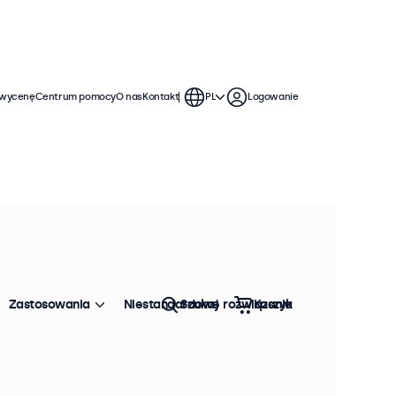
 wycenę
Centrum pomocy
O nas
Kontakt
PL
Logowanie
Zastosowania
Niestandardowe rozwiązania
Szukaj
Koszyk