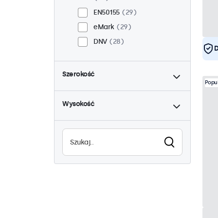
EN50155
29
eMark
29
DNV
28
D
do
Szerokość
Popu
do
Wysokość