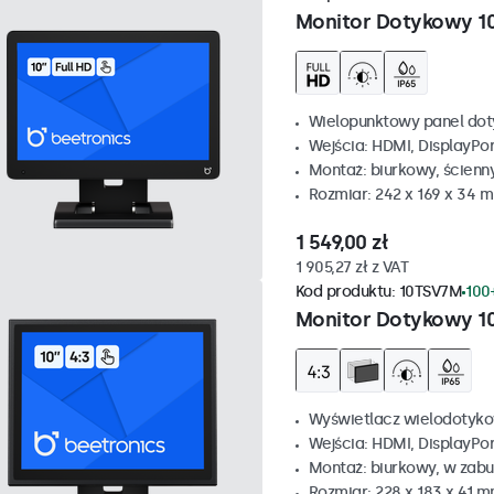
Monitor Dotykowy 1
Wielopunktowy panel dot
Wejścia: HDMI, DisplayPo
Montaż: biurkowy, ścienn
Rozmiar: 242 x 169 x 34 
1 549,00 zł
1 905,27 zł z VAT
Kod produktu:
10TSV7M
100
Monitor Dotykowy 10
Wyświetlacz wielodotyko
Wejścia: HDMI, DisplayPo
Montaż: biurkowy, w zabu
Rozmiar: 228 x 183 x 41 