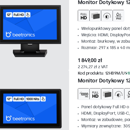
Monitor Dotykowy 1
Wielopunktowy panel dot
Wejścia: HDMI, DisplayPo
Montaż: biurkowy, w zabu
Rozmiar: 297 x 185 x 40 
1 849,00 zł
2 274,27 zł z VAT
Kod produktu:
12HB9M/U1
1
Monitor Dotykowy 1
Panel dotykowy Full HD o 
HDMI, DisplayPort, USB-C
Montaz: w zabudowie, p
Wymiary zewnętrzne: 305