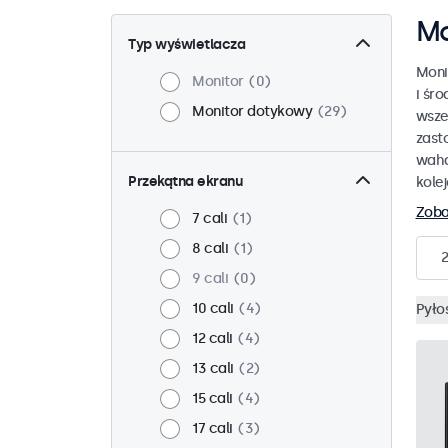
Mo
Typ wyświetlacza
Moni
Monitor
0
i śr
Monitor dotykowy
29
wsze
zast
waha
Przekątna ekranu
kole
Zoba
7 cali
1
8 cali
1
9 cali
0
10 cali
4
Pyło
12 cali
4
13 cali
2
15 cali
4
17 cali
3