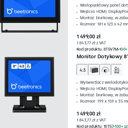
Wielopunktowy panel do
Wejścia: HDMI, DisplayPo
Montaż: biurkowy, w zabu
Rozmiar: 181 x 123 x 42 m
1 499,00 zł
1 843,77 zł z VAT
Kod produktu:
8TSV7M
100+
Monitor Dotykowy 8"
Wyświetlacz wielodotyko
Wejścia: HDMI, DisplayPo
Montaż: biurkowy, w zabu
Rozmiar: 199 x 159 x 35 
1 499,00 zł
1 843,77 zł z VAT
Kod produktu:
10TS7
100+ s