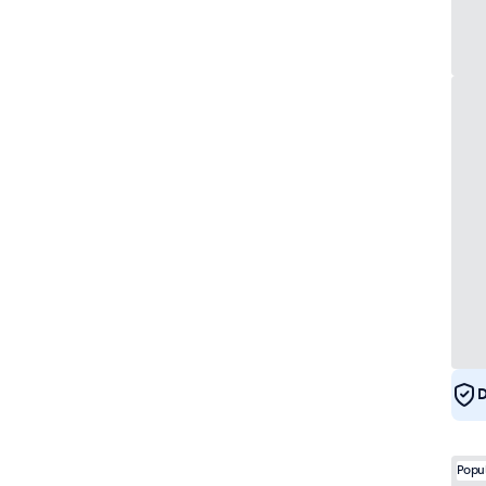
D
Popu