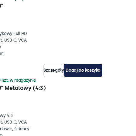
0"
ykowy Full HD
rt, USB-C, VGA
y
mm
Szczegóły
Dodaj do koszyka
+ szt. w magazynie
" Metalowy (4:3)
wy 4:3
rt, USB-C, VGA
dowie, ścienny
mm