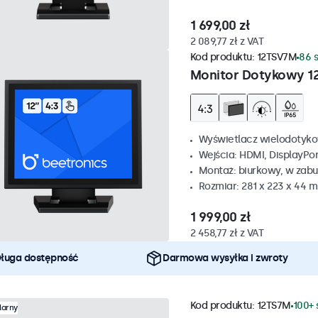
1 699,00 zł
2 089,77 zł z VAT
Kod produktu:
12TSV7M
86 
Monitor Dotykowy 12
Wyświetlacz wielodotyko
Wejścia: HDMI, DisplayPo
Montaż: biurkowy, w zabu
Rozmiar: 281 x 223 x 44 
1 999,00 zł
2 458,77 zł z VAT
ługa dostępność
Darmowa wysyłka i zwroty
Kod produktu:
12TS7M
100+ 
larny