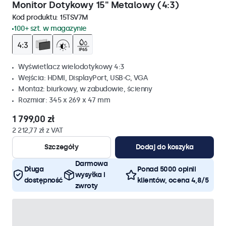
Monitor Dotykowy 15" Metalowy (4:3)
Kod produktu:
15TSV7M
100+ szt. w magazynie
Wyświetlacz wielodotykowy 4:3
Wejścia: HDMI, DisplayPort, USB-C, VGA
Montaż: biurkowy, w zabudowie, ścienny
Rozmiar: 345 x 269 x 47 mm
1 799,00 zł
2 212,77 zł z VAT
Szczegóły
Dodaj do koszyka
Darmowa
Długa
Ponad 5000 opinii
wysyłka i
dostępność
klientów, ocena 4,8/5
zwroty