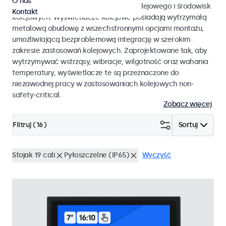
O nas
EN 50155 oraz EN 45545-2 dla taboru kolejowego i środowisk
Kontakt
kolejowych. Wyświetlacze kolejowe posiadają wytrzymałą
metalową obudowę z wszechstronnymi opcjami montażu,
umożliwiającą bezproblemową integrację w szerokim
zakresie zastosowań kolejowych. Zaprojektowane tak, aby
wytrzymywać wstrząsy, wibracje, wilgotność oraz wahania
temperatury, wyświetlacze te są przeznaczone do
niezawodnej pracy w zastosowaniach kolejowych non-
safety-critical.
Zobacz więcej
Filtruj (
16
)
Sortuj
Stojak 19 cali
Pyłoszczelne (IP65)
Wyczyść