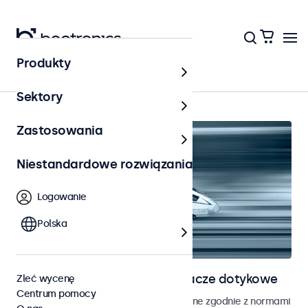
Produkty
Strona główna
Sektory
Zastosowania
Niestandardowe rozwiązania
Logowanie
Polska
Monitory kolejowe i wyświetlacze dotykowe
Zleć wycenę
Centrum pomocy
Monitory i ekrany dotykowe opracowane zgodnie z normami