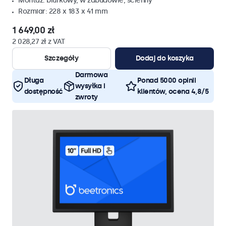
Montaż: biurkowy, w zabudowie, ścienny
Rozmiar: 228 x 183 x 41 mm
1 649,00 zł
2 028,27 zł z VAT
Szczegóły
Dodaj do koszyka
Darmowa
Długa
Ponad 5000 opinii
wysyłka i
dostępność
klientów, ocena 4,8/5
zwroty