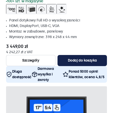
100+ szt. w magazynie
Panel dotykowy Full HD o wysokiej jasności
HDMI, DisplayPort, USB-C, VGA
Montaz: w zabudowie, panelowy
Wymiary zewnętrzne: 398 x 248 x 44 mm
3 449,00 zł
4 242,27 zł z VAT
Szczegóły
Dodaj do koszyka
Darmowa
Długa
Ponad 5000 opinii
wysyłka i
dostępność
klientów, ocena 4,8/5
zwroty