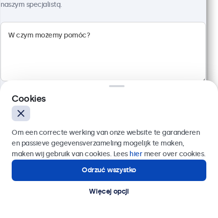
naszym specjalistą.
Monitor Dotykowy 19" Metalowy
Kod produktu:
19TS7M
100+ szt. w magazynie
Cookies
Wielopunktowy panel dotykowy Full HD
Wejścia: HDMI, DisplayPort, USB-C, VGA
Montaż: biurkowy, w zabudowie, ścienny
Wyślij
Om een correcte werking van onze website te garanderen
Rozmiar: 481 x 294 x 45 mm
en passieve gegevensverzameling mogelijk te maken,
Lub zadzwoń pod numer:
22 397 04 43
maken wij gebruik van cookies. Lees
hier
meer over cookies.
2 599,00 zł
3 196,77 zł z VAT
Odrzuć wszystko
Potrzebujesz pomocy?
Kontakt ze specjalistą.
Szczegóły
Dodaj do koszyka
Więcej opcji