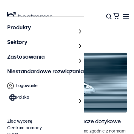
Produkty
Strona główna
Sektory
Zastosowania
Niestandardowe rozwiązania
Logowanie
Polska
Monitory kolejowe i wyświetlacze dotykowe
Zleć wycenę
Centrum pomocy
Monitory i ekrany dotykowe opracowane zgodnie z normami