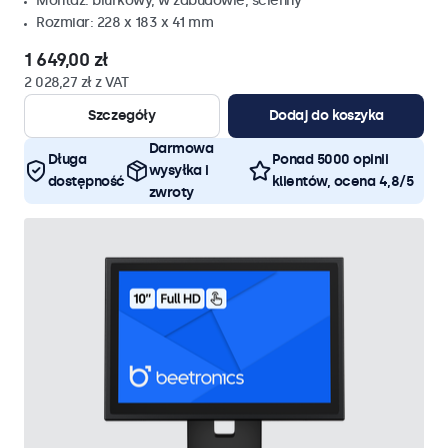
Montaż: biurkowy, w zabudowie, ścienny
Rozmiar: 228 x 183 x 41 mm
1 649,00 zł
2 028,27 zł z VAT
Szczegóły
Dodaj do koszyka
Darmowa
Długa
Ponad 5000 opinii
wysyłka i
dostępność
klientów, ocena 4,8/5
zwroty