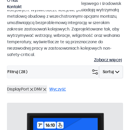
O nas
EN 50155 oraz EN 45545-2 dla taboru kolejowego i środowisk
Kontakt
kolejowych. Wyświetlacze kolejowe posiadają wytrzymałą
metalową obudowę z wszechstronnymi opcjami montażu,
umożliwiającą bezproblemową integrację w szerokim
zakresie zastosowań kolejowych. Zaprojektowane tak, aby
wytrzymywać wstrząsy, wibracje, wilgotność oraz wahania
temperatury, wyświetlacze te są przeznaczone do
niezawodnej pracy w zastosowaniach kolejowych non-
safety-critical.
Zobacz więcej
Filtruj (
28
)
Sortuj
DisplayPort
DNV
Wyczyść