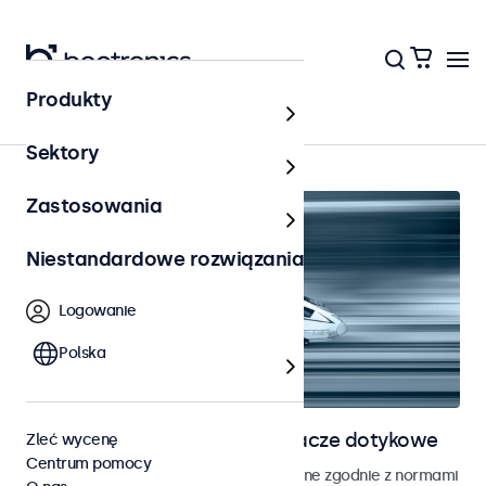
Produkty
Strona główna
Sektory
Zastosowania
Niestandardowe rozwiązania
Logowanie
Polska
Monitory kolejowe i wyświetlacze dotykowe
Zleć wycenę
Centrum pomocy
Monitory i ekrany dotykowe opracowane zgodnie z normami