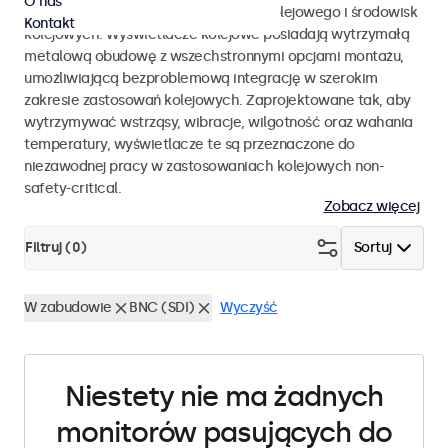
O nas
EN 50155 oraz EN 45545-2 dla taboru kolejowego i środowisk
Kontakt
kolejowych. Wyświetlacze kolejowe posiadają wytrzymałą
metalową obudowę z wszechstronnymi opcjami montażu,
umożliwiającą bezproblemową integrację w szerokim
zakresie zastosowań kolejowych. Zaprojektowane tak, aby
wytrzymywać wstrząsy, wibracje, wilgotność oraz wahania
temperatury, wyświetlacze te są przeznaczone do
niezawodnej pracy w zastosowaniach kolejowych non-
safety-critical.
Zobacz więcej
Filtruj (
0
)
Sortuj
W zabudowie
BNC (SDI)
Wyczyść
Niestety nie ma żadnych
monitorów pasujących do