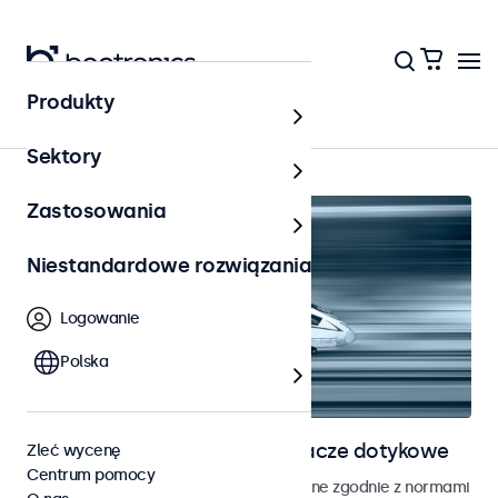
Produkty
Strona główna
Sektory
Zastosowania
Niestandardowe rozwiązania
Logowanie
Polska
Monitory kolejowe i wyświetlacze dotykowe
Zleć wycenę
Centrum pomocy
Monitory i ekrany dotykowe opracowane zgodnie z normami