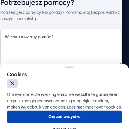
Potrzebujesz pomocy?
O firmie Beetronics
Potrzebujesz pomocy lub porady? Porozmawiaj bezpośrednio z
naszym specjalistą.
Beetronics
ul. Marszałkowska 126/134, Warszawa, 00-008, Polska
4.8/5 ocenione przez 5000+ firm
Cookies
Polski
Wyślij
Om een correcte werking van onze website te garanderen
en passieve gegevensverzameling mogelijk te maken,
Lub zadzwoń pod numer:
22 397 04 43
maken wij gebruik van cookies. Lees
hier
meer over cookies.
Odrzuć wszystko
Potrzebujesz pomocy?
Kontakt ze specjalistą.