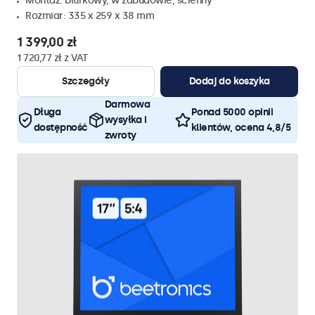
Montaż: biurkowy, w zabudowie, ścienny
Rozmiar: 335 x 259 x 38 mm
1 399,00 zł
1 720,77 zł z VAT
Szczegóły
Dodaj do koszyka
Darmowa
Długa
Ponad 5000 opinii
wysyłka i
dostępność
klientów, ocena 4,8/5
zwroty