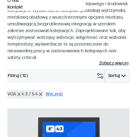
O nas
EN 50155 oraz EN 45545-2 dla taboru kolejowego i środowisk
Kontakt
kolejowych. Wyświetlacze kolejowe posiadają wytrzymałą
metalową obudowę z wszechstronnymi opcjami montażu,
umożliwiającą bezproblemową integrację w szerokim
zakresie zastosowań kolejowych. Zaprojektowane tak, aby
wytrzymywać wstrząsy, wibracje, wilgotność oraz wahania
temperatury, wyświetlacze te są przeznaczone do
niezawodnej pracy w zastosowaniach kolejowych non-
safety-critical.
Zobacz więcej
Filtruj (
12
)
Sortuj
VGA
4:3 / 5:4
Wyczyść