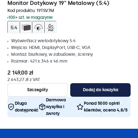
Monitor Dotykowy 19" Metalowy (5:4)
Kod produktu:
19TSV7M
100+ szt. w magazynie
Wyświetlacz wielodotykowy 5:4
Wejścia: HDMI, DisplayPort, USB-C, VGA
Montaż: biurkowy, w zabudowie, ścienny
Rozmiar: 421 x 346 x 46 mm
2 149,00 zł
2 643,27 zł z VAT
Szczegóły
Dodaj do koszyka
Darmowa
Długa
Ponad 5000 opinii
wysyłka i
dostępność
klientów, ocena 4,8/5
zwroty