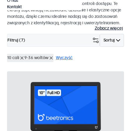
O nas
pracy i płynnej integracji z systemami kontroli dostępu. Te
Kontakt
ekrany zapewniają niezawodne działanie i elastyczne opcje
montażu, dzięki czemu idealnie nadają się do zastosowań
związanych z identyfikacją, rejestracją i uwierzytelnianiem.
Zobacz więcej
Filtruj (
7
)
Sortuj
10 cali
9-36 woltów
Wyczyść