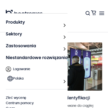
Produkty
Kontrola dostępu
Sektory
Zastosowania
Niestandardowe rozwiązania
Logowanie
Polska
Ekrany do kontroli dostępu i identyfikacji
Zleć wycenę
Centrum pomocy
Monitory i ekrany dotykowe zaprojektowane do ciągłej