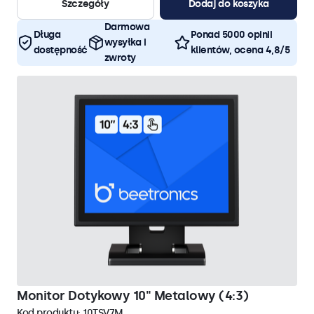
Szczegóły
Dodaj do koszyka
Darmowa
Długa
Ponad 5000 opinii
wysyłka i
dostępność
klientów, ocena 4,8/5
zwroty
Monitor Dotykowy 10" Metalowy (4:3)
Kod produktu:
10TSV7M