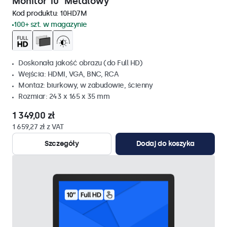
Monitor 10" Metalowy
Kod produktu:
10HD7M
100+ szt. w magazynie
Doskonała jakość obrazu (do Full HD)
Wejścia: HDMI, VGA, BNC, RCA
Montaż: biurkowy, w zabudowie, ścienny
Rozmiar: 243 x 165 x 35 mm
1 349,00 zł
1 659,27 zł z VAT
Szczegóły
Dodaj do koszyka