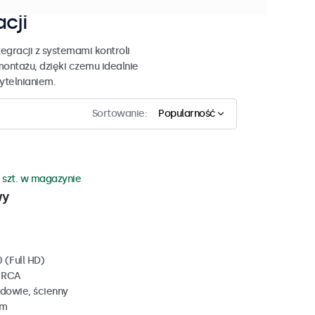
acji
egracji z systemami kontroli
montażu, dzięki czemu idealnie
zytelnianiem.
Sortowanie:
Popularność
 szt. w magazynie
wy
 (Full HD)
, RCA
dowie, ścienny
mm