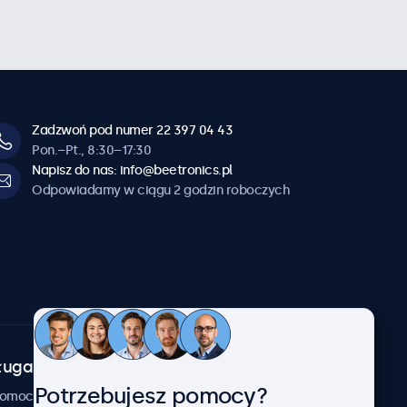
Zadzwoń pod numer 22 397 04 43
Pon.–Pt., 8:30–17:30
Napisz do nas: info@beetronics.pl
Odpowiadamy w ciągu 2 godzin roboczych
uga klienta
O firmie
Potrzebujesz pomocy?
Beetronics
pomocy