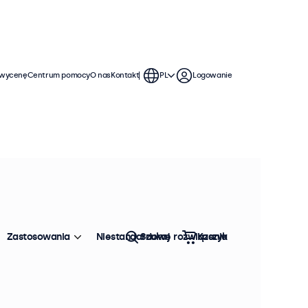
 wycenę
Centrum pomocy
O nas
Kontakt
PL
Logowanie
Zastosowania
Niestandardowe rozwiązania
Szukaj
Koszyk