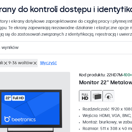
rany do kontroli dostępu i identyfik
tory i ekrany dotykowe zaprojektowane do ciągłej pracy i płynnej int
ępu. Te ekrany zapewniają niezawodne działanie i elastyczne opcje 
ją się do zastosowań związanych z identyfikacją, rejestracją i uwier
3
wyników
li
9-36 woltów
Wyczyść
Kod produktu:
22HD7M
100+
Monitor 22" Metalo
Rozdzielczość 1920 x 1080
Wejścia: HDMI, VGA, BNC
Montaż: biurkowy, w zabu
Rozmiar: 511 x 308 x 40 