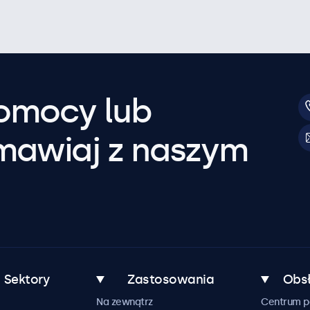
pomocy lub
mawiaj z naszym
Sektory
Zastosowania
Obsł
Na zewnątrz
Centrum 