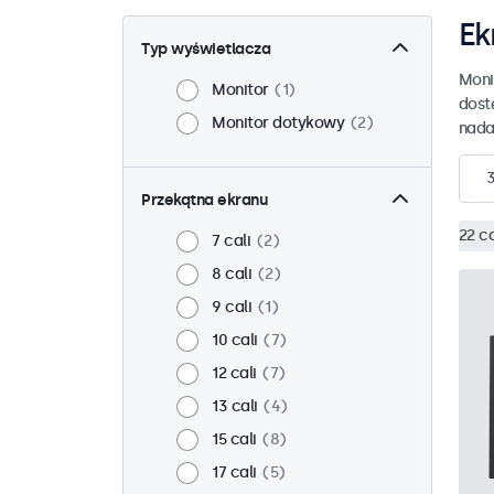
Ek
Typ wyświetlacza
Moni
Monitor
1
dost
Monitor dotykowy
2
nada
Przekątna ekranu
22 ca
7 cali
2
8 cali
2
9 cali
1
10 cali
7
12 cali
7
13 cali
4
15 cali
8
17 cali
5