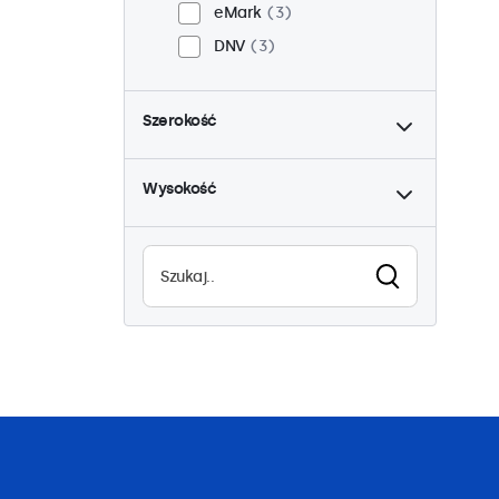
eMark
3
DNV
3
do
Szerokość
do
Wysokość