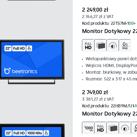
2 249,00 zł
2 766,27 zł z VAT
Kod produktu:
22TS7M
100+
Monitor Dotykowy 2
Wielopunktowy panel dot
Wejścia: HDMI, DisplayPo
Montaż: biurkowy, w zabu
Rozmiar: 522 x 317 x 45 
2 749,00 zł
3 381,27 zł z VAT
Kod produktu:
22HB9M/U1
1
Monitor Dotykowy 2