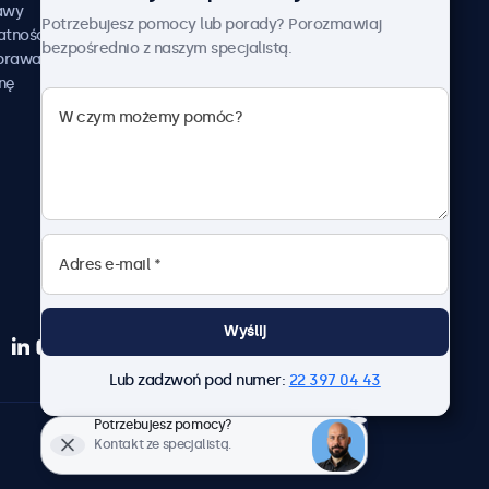
awy
Przykłady zastosowania
Potrzebujesz pomocy lub porady? Porozmawiaj
atności
Aktualności i informacje
bezpośrednio z naszym specjalistą.
aprawa
O nas
nę
Pracuj z nami
Regulamin
Polityka prywatności
Wyślij
Lub zadzwoń pod numer:
22 397 04 43
Potrzebujesz pomocy?
Polski
Kontakt ze specjalistą.