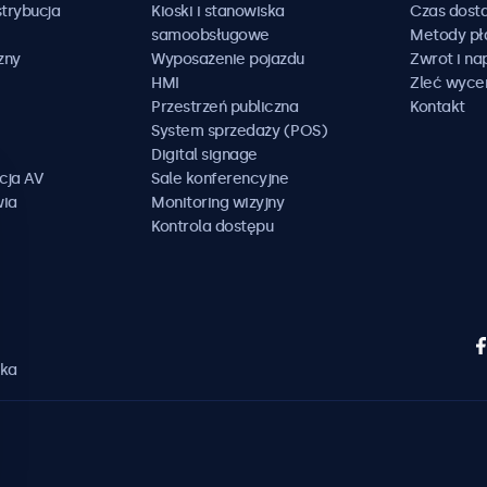
trybucja
Kioski i stanowiska
Czas dost
samoobsługowe
Metody pł
zny
Wyposażenie pojazdu
Zwrot i n
HMI
Zleć wyce
Przestrzeń publiczna
Kontakt
System sprzedaży (POS)
Digital signage
cja AV
Sale konferencyjne
wia
Monitoring wizyjny
Kontrola dostępu
ska