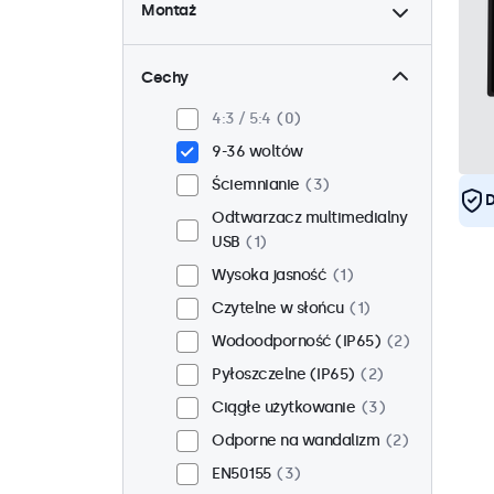
Montaż
Biurkowy
2
Ścienny
2
Cechy
Panelowy
1
4:3 / 5:4
0
W zabudowie
3
9-36 woltów
Stojak 19 cali
0
Ściemnianie
3
D
VESA 75 x 75
0
Odtwarzacz multimedialny
VESA 100 x 100
3
USB
1
Wysoka jasność
1
Czytelne w słońcu
1
Wodoodporność (IP65)
2
Pyłoszczelne (IP65)
2
Ciągłe użytkowanie
3
Odporne na wandalizm
2
EN50155
3