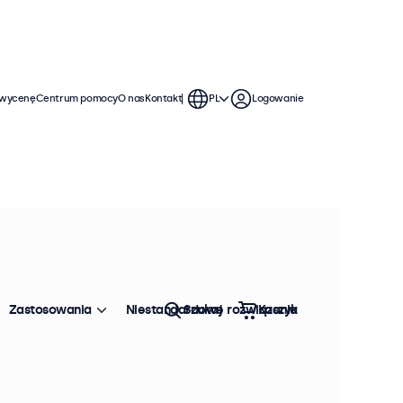
 wycenę
Centrum pomocy
O nas
Kontakt
PL
Logowanie
Zastosowania
Niestandardowe rozwiązania
Szukaj
Koszyk