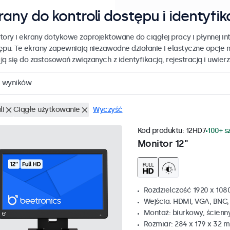
rany do kontroli dostępu i identyfik
tory i ekrany dotykowe zaprojektowane do ciągłej pracy i płynnej int
ępu. Te ekrany zapewniają niezawodne działanie i elastyczne opcje 
ją się do zastosowań związanych z identyfikacją, rejestracją i uwier
wyników
li
Ciągłe użytkowanie
Wyczyść
Kod produktu:
12HD7
100+ s
Monitor 12"
Rozdzielczość 1920 x 1080
Wejścia: HDMI, VGA, BNC
Montaż: biurkowy, ścienn
Rozmiar: 284 x 179 x 32 