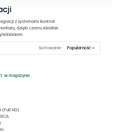
acji
egracji z systemami kontroli
montażu, dzięki czemu idealnie
zytelnianiem.
Sortowanie:
Popularność
zt. w magazynie
 (Full HD)
, RCA
y
mm