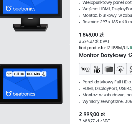
Wielopunktowy panel dot
Wejścia: HDMI, DisplayPo
Montaż: biurkowy, w zabu
Rozmiar: 297 x 185 x 40 
1 849,00 zł
2 274,27 zł z VAT
Kod produktu:
12HB9M/U1
1
Monitor Dotykowy 1
Panel dotykowy Full HD o 
HDMI, DisplayPort, USB-C
Montaz: w zabudowie, p
Wymiary zewnętrzne: 305
2 999,00 zł
3 688,77 zł z VAT