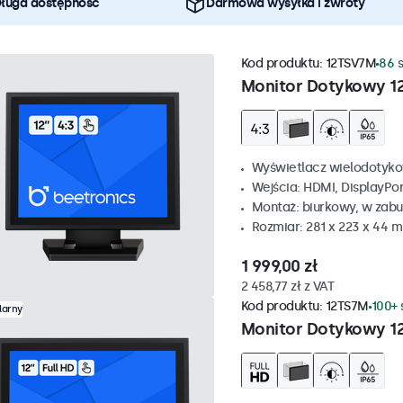
ługa dostępność
Darmowa wysyłka i zwroty
Kod produktu:
12TSV7M
86 
Monitor Dotykowy 12
Wyświetlacz wielodotyko
Wejścia: HDMI, DisplayPo
Montaż: biurkowy, w zabu
Rozmiar: 281 x 223 x 44 
1 999,00 zł
2 458,77 zł z VAT
Kod produktu:
12TS7M
100+ 
larny
Monitor Dotykowy 1