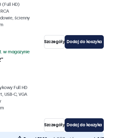
 (Full HD)
, RCA
dowie, ścienny
mm
Szczegóły
Dodaj do koszyka
zt. w magazynie
2"
ykowy Full HD
rt, USB-C, VGA
y
mm
Szczegóły
Dodaj do koszyka