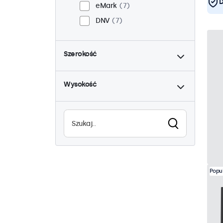
D
eMark
7
DNV
7
do
Szerokość
do
Wysokość
Popu