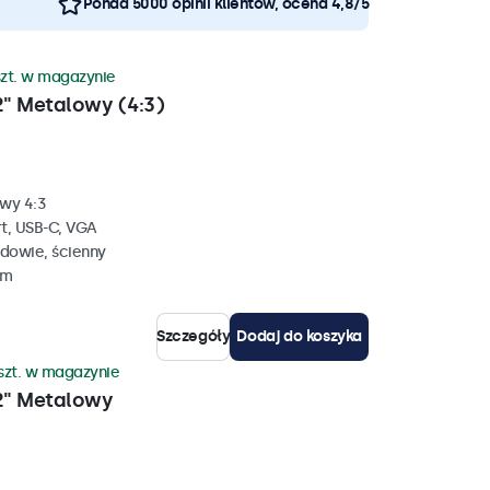
Ponad 5000 opinii klientów, ocena 4,8/5
szt. w magazynie
" Metalowy (4:3)
wy 4:3
rt, USB-C, VGA
dowie, ścienny
mm
Szczegóły
Dodaj do koszyka
szt. w magazynie
2" Metalowy