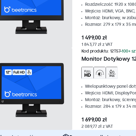
Rozdzielczość 1920 x 1080
Wejścia: HDMI, VGA, BNC
Montaż: biurkowy, w zabu
Rozmiar: 279 x 179 x 35 
1 499,00 zł
1 843,77 zł z VAT
Kod produktu:
12TS7
100+ s
Monitor Dotykowy 1
Wielopunktowy panel dot
Wejścia: HDMI, DisplayPo
Montaż: biurkowy, ścienn
Rozmiar: 284 x 179 x 34 
1 699,00 zł
2 089,77 zł z VAT