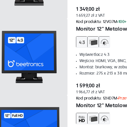
1 349,00 zł
1 659,27 zł z VAT
Kod produktu:
12VG7M
100+
Monitor 12" Metalow
Wyświetlacz 4:3
Wejścia: HDMI, VGA, BNC
Montaż: biurkowy, w zabu
Rozmiar: 275 x 213 x 38 
1 599,00 zł
1 966,77 zł z VAT
Kod produktu:
12HD7M
Prze
Monitor 12" Metalo