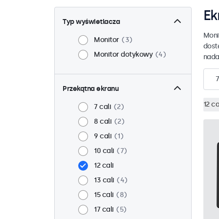
Ek
Typ wyświetlacza
Moni
Monitor
3
dost
Monitor dotykowy
4
nada
7
Przekątna ekranu
12 ca
7 cali
2
8 cali
2
9 cali
1
10 cali
7
12 cali
13 cali
4
15 cali
8
17 cali
5