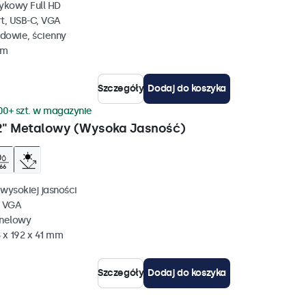
ykowy Full HD
rt, USB-C, VGA
dowie, ścienny
mm
Szczegóły
Dodaj do koszyka
00+ szt. w magazynie
2" Metalowy (Wysoka Jasność)
wysokiej jasności
, VGA
anelowy
 x 192 x 41 mm
Szczegóły
Dodaj do koszyka