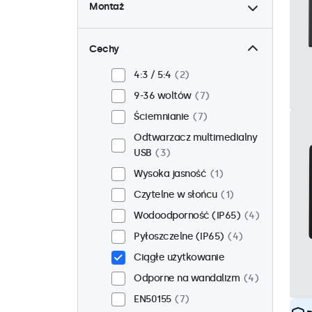
Montaż
Biurkowy
6
Ścienny
6
Cechy
Panelowy
1
4:3 / 5:4
2
W zabudowie
5
9-36 woltów
7
Stojak 19 cali
6
Ściemnianie
7
VESA 75 x 75
7
Odtwarzacz multimedialny
VESA 100 x 100
0
USB
3
Wysoka jasność
1
Czytelne w słońcu
1
Wodoodporność (IP65)
4
Pyłoszczelne (IP65)
4
Ciągłe użytkowanie
Odporne na wandalizm
4
EN50155
7