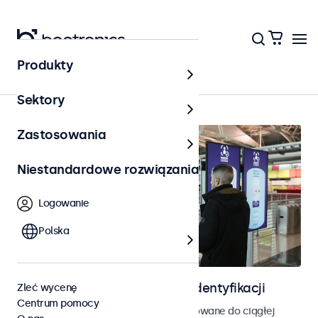
Produkty
Kontrola dostępu
Sektory
Zastosowania
Niestandardowe rozwiązania
Logowanie
Polska
Ekrany do kontroli dostępu i identyfikacji
Zleć wycenę
Centrum pomocy
Monitory i ekrany dotykowe zaprojektowane do ciągłej