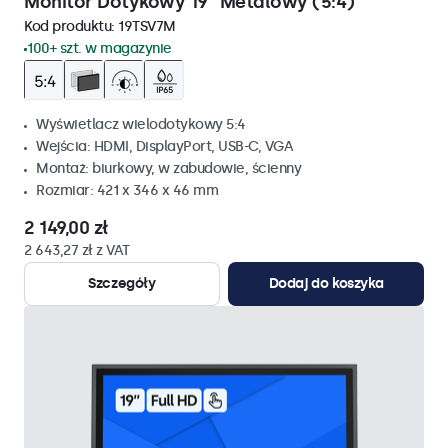
Monitor Dotykowy 19" Metalowy (5:4)
Kod produktu:
19TSV7M
100+ szt. w magazynie
Wyświetlacz wielodotykowy 5:4
Wejścia: HDMI, DisplayPort, USB-C, VGA
Montaż: biurkowy, w zabudowie, ścienny
Rozmiar: 421 x 346 x 46 mm
2 149,00 zł
2 643,27 zł z VAT
Szczegóły
Dodaj do koszyka