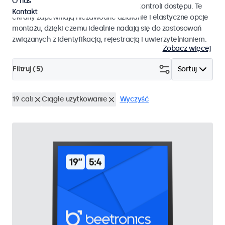
O nas
pracy i płynnej integracji z systemami kontroli dostępu. Te
Kontakt
ekrany zapewniają niezawodne działanie i elastyczne opcje
montażu, dzięki czemu idealnie nadają się do zastosowań
związanych z identyfikacją, rejestracją i uwierzytelnianiem.
Zobacz więcej
Filtruj (
5
)
Sortuj
19 cali
Ciągłe użytkowanie
Wyczyść