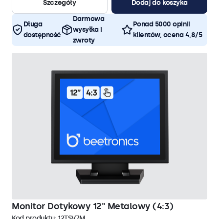
Szczegóły
Dodaj do koszyka
Darmowa
Długa
Ponad 5000 opinii
wysyłka i
dostępność
klientów, ocena 4,8/5
zwroty
Monitor Dotykowy 12" Metalowy (4:3)
Kod produktu:
12TSV7M