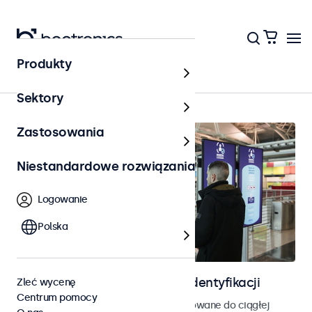
Produkty
Strona główna
Sektory
Zastosowania
Niestandardowe rozwiązania
Logowanie
Polska
Ekrany do kontroli dostępu i identyfikacji
Zleć wycenę
Centrum pomocy
Monitory i ekrany dotykowe zaprojektowane do ciągłej