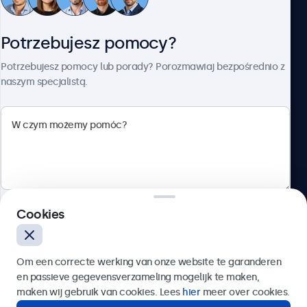
Obsługa klienta
Potrzebujesz pomocy?
O firmie Beetronics
Potrzebujesz pomocy lub porady? Porozmawiaj bezpośrednio z
naszym specjalistą.
Beetronics
ul. Marszałkowska 126/134, Warszawa, 00-008, Polska
4.8/5 ocenione przez 5000+ firm
Cookies
Polski
Wyślij
Om een correcte werking van onze website te garanderen
en passieve gegevensverzameling mogelijk te maken,
Lub zadzwoń pod numer:
22 397 04 43
maken wij gebruik van cookies. Lees
hier
meer over cookies.