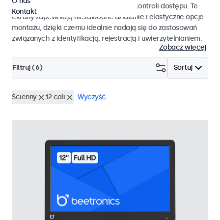
O nas
pracy i płynnej integracji z systemami kontroli dostępu. Te
Kontakt
ekrany zapewniają niezawodne działanie i elastyczne opcje
montażu, dzięki czemu idealnie nadają się do zastosowań
związanych z identyfikacją, rejestracją i uwierzytelnianiem.
Zobacz więcej
Filtruj (
6
)
Sortuj
Ścienny
12 cali
Wyczyść