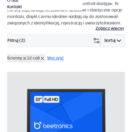
O nas
pracy i płynnej integracji z systemami kontroli dostępu. Te
Kontakt
ekrany zapewniają niezawodne działanie i elastyczne opcje
montażu, dzięki czemu idealnie nadają się do zastosowań
związanych z identyfikacją, rejestracją i uwierzytelnianiem.
Zobacz więcej
Filtruj (
2
)
Sortuj
Ścienny
22 cali
Wyczyść