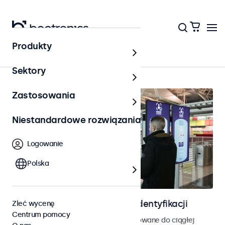
Produkty
Strona główna
Sektory
Zastosowania
Niestandardowe rozwiązania
Logowanie
Polska
Ekrany do kontroli dostępu i identyfikacji
Zleć wycenę
Centrum pomocy
Monitory i ekrany dotykowe zaprojektowane do ciągłej