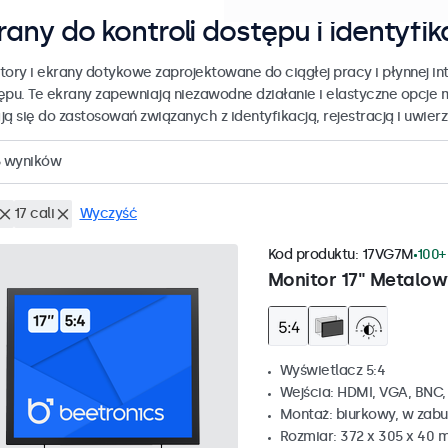
rany do kontroli dostępu i identyfik
tory i ekrany dotykowe zaprojektowane do ciągłej pracy i płynnej int
ępu. Te ekrany zapewniają niezawodne działanie i elastyczne opcje 
ją się do zastosowań związanych z identyfikacją, rejestracją i uwier
wyników
17 cali
Wyczyść
Kod produktu:
17VG7M
100+
Monitor 17" Metalow
Wyświetlacz 5:4
Wejścia: HDMI, VGA, BNC
Montaż: biurkowy, w zabu
Rozmiar: 372 x 305 x 40