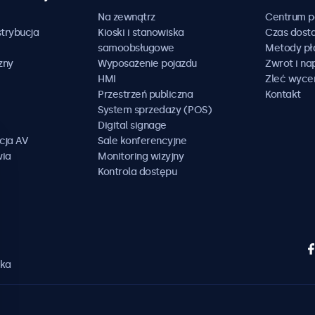
Na zewnątrz
Centrum 
trybucja
Kioski i stanowiska
Czas dost
samoobsługowe
Metody pł
zny
Wyposażenie pojazdu
Zwrot i n
HMI
Zleć wyce
Przestrzeń publiczna
Kontakt
System sprzedaży (POS)
Digital signage
cja AV
Sale konferencyjne
wia
Monitoring wizyjny
Kontrola dostępu
ska