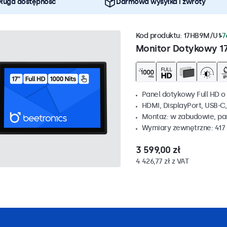
ługa dostępność
Darmowa wysyłka i zwroty
Kod produktu:
17HB9M/U1
7
Monitor Dotykowy 1
Panel dotykowy Full HD o 
HDMI, DisplayPort, USB-C
Montaz: w zabudowie, p
Wymiary zewnętrzne: 417
3 599,00 zł
4 426,77 zł z VAT