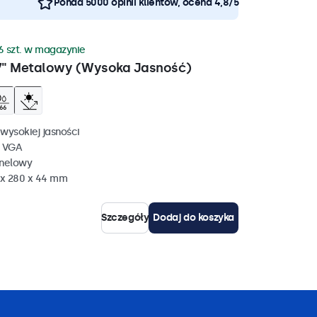
Ponad 5000 opinii klientów, ocena 4,8/5
6 szt. w magazynie
7" Metalowy (Wysoka Jasność)
wysokiej jasności
, VGA
anelowy
 x 280 x 44 mm
Szczegóły
Dodaj do koszyka