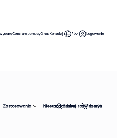
 wycenę
Centrum pomocy
O nas
Kontakt
PL
Logowanie
Zastosowania
Niestandardowe rozwiązania
Szukaj
Koszyk