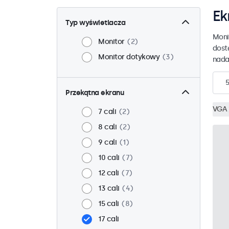
Ek
Typ wyświetlacza
Moni
Monitor
2
dost
Monitor dotykowy
3
nada
5
Przekątna ekranu
VGA
7 cali
2
8 cali
2
9 cali
1
10 cali
7
12 cali
7
13 cali
4
15 cali
8
17 cali