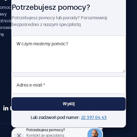
Potrzebujesz pomocy?
Beetronics
pomocy
awy
Przykłady zastosowania
Potrzebujesz pomocy lub porady? Porozmawiaj
atności
Aktualności i informacje
bezpośrednio z naszym specjalistą.
aprawa
O nas
nę
Pracuj z nami
Regulamin
Polityka prywatności
Wyślij
Lub zadzwoń pod numer:
22 397 04 43
Potrzebujesz pomocy?
Polski
Kontakt ze specjalistą.