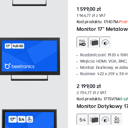
1 599,00 zł
1 966,77 zł z VAT
Kod produktu:
17HD7M
Prze
Monitor 17" Metalow
Rozdzielczość 1920 x 1080
Wejścia: HDMI, VGA, BNC
Montaż: biurkowy, w zabu
Rozmiar: 422 x 259 x 38 
2 199,00 zł
2 704,77 zł z VAT
Kod produktu:
17TSV7M
5 s
Monitor Dotykowy 17