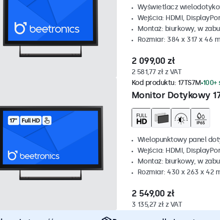
Wyświetlacz wielodotyko
Wejścia: HDMI, DisplayPo
Montaż: biurkowy, w zabu
Rozmiar: 384 x 317 x 46 
2 099,00 zł
2 581,77 zł z VAT
Kod produktu:
17TS7M
100+ 
Monitor Dotykowy 1
Wielopunktowy panel dot
Wejścia: HDMI, DisplayPo
Montaż: biurkowy, w zabu
Rozmiar: 430 x 263 x 42
2 549,00 zł
3 135,27 zł z VAT