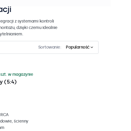
acji
egracji z systemami kontroli
montażu, dzięki czemu idealnie
zytelnianiem.
Sortowanie:
Popularność
 szt. w magazynie
y (5:4)
, RCA
dowie, ścienny
 mm