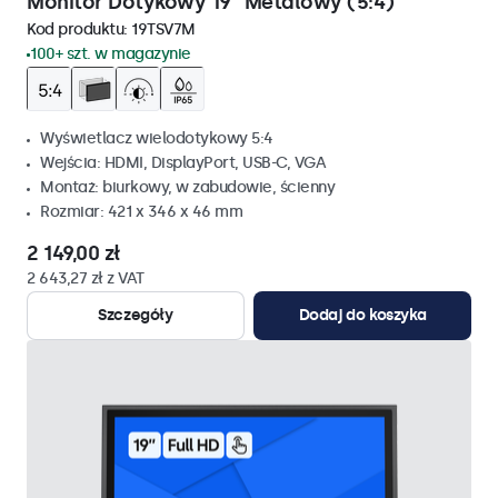
Monitor Dotykowy 19" Metalowy (5:4)
Kod produktu:
19TSV7M
100+ szt. w magazynie
Wyświetlacz wielodotykowy 5:4
Wejścia: HDMI, DisplayPort, USB-C, VGA
Montaż: biurkowy, w zabudowie, ścienny
Rozmiar: 421 x 346 x 46 mm
2 149,00 zł
2 643,27 zł z VAT
Szczegóły
Dodaj do koszyka