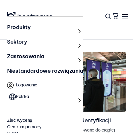
Produkty
Kontrola dostępu
Sektory
Zastosowania
Niestandardowe rozwiązania
Logowanie
Polska
Ekrany do kontroli dostępu i identyfikacji
Zleć wycenę
Centrum pomocy
Monitory i ekrany dotykowe zaprojektowane do ciągłej