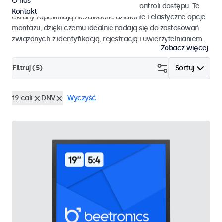
O nas
pracy i płynnej integracji z systemami kontroli dostępu. Te
Kontakt
ekrany zapewniają niezawodne działanie i elastyczne opcje
montażu, dzięki czemu idealnie nadają się do zastosowań
związanych z identyfikacją, rejestracją i uwierzytelnianiem.
Zobacz więcej
Filtruj (
5
)
Sortuj
19 cali
DNV
Wyczyść