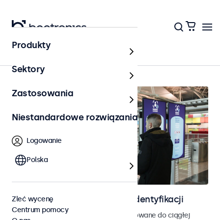
Produkty
Kontrola dostępu
Sektory
Zastosowania
Niestandardowe rozwiązania
Logowanie
Polska
Ekrany do kontroli dostępu i identyfikacji
Zleć wycenę
Centrum pomocy
Monitory i ekrany dotykowe zaprojektowane do ciągłej