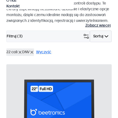
O nas
pracy i płynnej integracji z systemami kontroli dostępu. Te
Kontakt
ekrany zapewniają niezawodne działanie i elastyczne opcje
montażu, dzięki czemu idealnie nadają się do zastosowań
związanych z identyfikacją, rejestracją i uwierzytelnianiem.
Zobacz więcej
Filtruj (
3
)
Sortuj
22 cali
DNV
Wyczyść