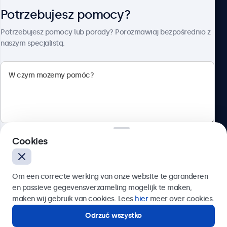
Potrzebujesz pomocy?
O firmie Beetronics
Potrzebujesz pomocy lub porady? Porozmawiaj bezpośrednio z
naszym specjalistą.
Beetronics
ul. Marszałkowska 126/134, Warszawa, 00-008, Polska
4.8/5 ocenione przez 5000+ firm
Cookies
Polski
Wyślij
Om een correcte werking van onze website te garanderen
en passieve gegevensverzameling mogelijk te maken,
Lub zadzwoń pod numer:
22 397 04 43
maken wij gebruik van cookies. Lees
hier
meer over cookies.
Odrzuć wszystko
Potrzebujesz pomocy?