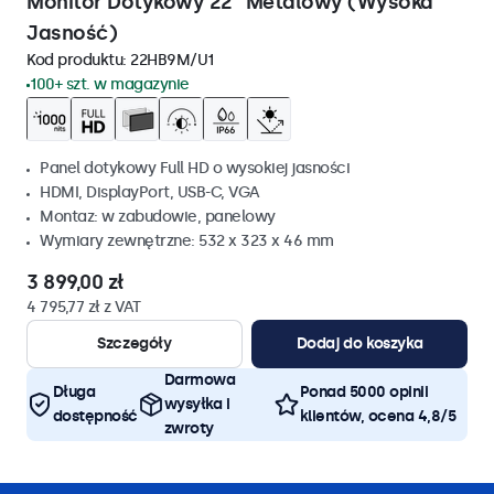
Monitor Dotykowy 22" Metalowy (Wysoka
Jasność)
Kod produktu:
22HB9M/U1
100+ szt. w magazynie
Panel dotykowy Full HD o wysokiej jasności
HDMI, DisplayPort, USB-C, VGA
Montaz: w zabudowie, panelowy
Wymiary zewnętrzne: 532 x 323 x 46 mm
3 899,00 zł
4 795,77 zł z VAT
Szczegóły
Dodaj do koszyka
Darmowa
Długa
Ponad 5000 opinii
wysyłka i
dostępność
klientów, ocena 4,8/5
zwroty