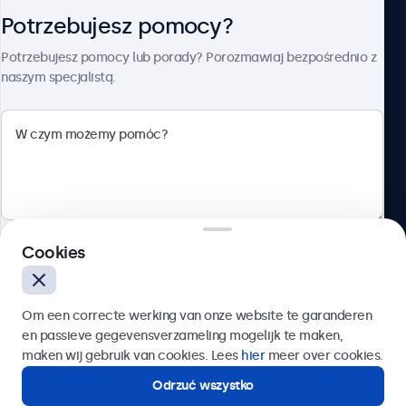
Potrzebujesz pomocy?
O firmie Beetronics
Potrzebujesz pomocy lub porady? Porozmawiaj bezpośrednio z
naszym specjalistą.
Beetronics
ul. Marszałkowska 126/134, Warszawa, 00-008, Polska
4.8/5 ocenione przez 5000+ firm
Cookies
Polski
Wyślij
Om een correcte werking van onze website te garanderen
en passieve gegevensverzameling mogelijk te maken,
Lub zadzwoń pod numer:
22 397 04 43
maken wij gebruik van cookies. Lees
hier
meer over cookies.
Odrzuć wszystko
Potrzebujesz pomocy?