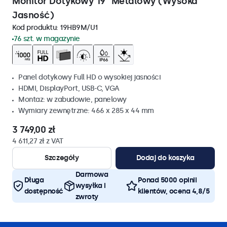
Monitor Dotykowy 19" Metalowy (Wysoka
Jasność)
Kod produktu:
19HB9M/U1
76 szt. w magazynie
Panel dotykowy Full HD o wysokiej jasności
HDMI, DisplayPort, USB-C, VGA
Montaz: w zabudowie, panelowy
Wymiary zewnętrzne: 466 x 285 x 44 mm
3 749,00 zł
4 611,27 zł z VAT
Szczegóły
Dodaj do koszyka
Darmowa
Długa
Ponad 5000 opinii
wysyłka i
dostępność
klientów, ocena 4,8/5
zwroty