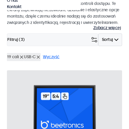
O nas
pracy i płynnej integracji z systemami kontroli dostępu. Te
Kontakt
ekrany zapewniają niezawodne działanie i elastyczne opcje
montażu, dzięki czemu idealnie nadają się do zastosowań
związanych z identyfikacją, rejestracją i uwierzytelnianiem.
Zobacz więcej
Filtruj (
3
)
Sortuj
19 cali
USB-C
Wyczyść