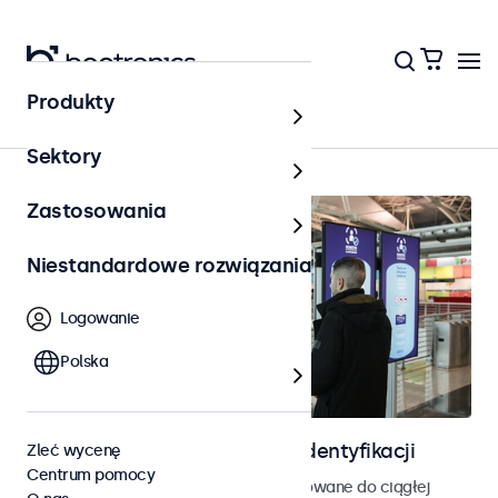
Produkty
Kontrola dostępu
Sektory
Zastosowania
Niestandardowe rozwiązania
Logowanie
Polska
Ekrany do kontroli dostępu i identyfikacji
Zleć wycenę
Centrum pomocy
Monitory i ekrany dotykowe zaprojektowane do ciągłej