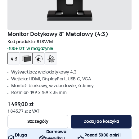
Monitor Dotykowy 8" Metalowy (4:3)
Kod produktu:
8TSV7M
100+ szt. w magazynie
Wyświetlacz wielodotykowy 4:3
Wejścia: HDMI, DisplayPort, USB-C, VGA
Montaż: biurkowy, w zabudowie, ścienny
Rozmiar: 199 x 159 x 35 mm
1 499,00 zł
1 843,77 zł z VAT
Szczegóły
Dodaj do koszyka
Darmowa
Długa
Ponad 5000 opinii
wysyłka i