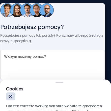
Obsługa klienta
Potrzebujesz pomocy?
O firmie Beetronics
Potrzebujesz pomocy lub porady? Porozmawiaj bezpośrednio z
naszym specjalistą.
Beetronics
ul. Marszałkowska 126/134, Warszawa, 00-008, Polska
4.8/5 ocenione przez 5000+ firm
Cookies
Polski
Wyślij
Om een correcte werking van onze website te garanderen