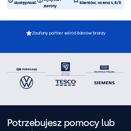
dostępność
klientów, ocena 4,8/5
zwroty
Zaufany partner wśród liderów branży
Potrzebujesz pomocy lub