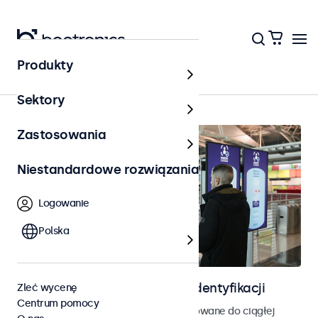
Produkty
Kontrola dostępu
Sektory
Zastosowania
Niestandardowe rozwiązania
Logowanie
Polska
Ekrany do kontroli dostępu i identyfikacji
Zleć wycenę
Centrum pomocy
Monitory i ekrany dotykowe zaprojektowane do ciągłej