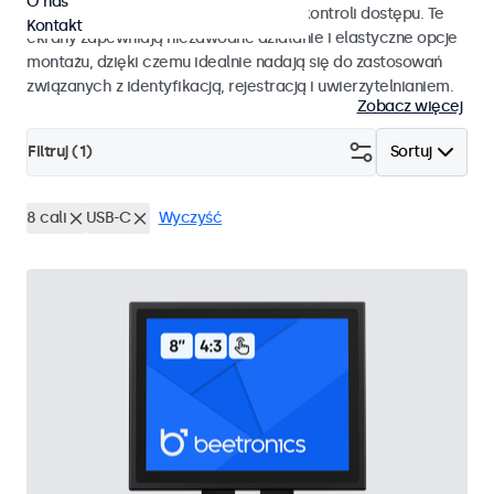
O nas
pracy i płynnej integracji z systemami kontroli dostępu. Te
Kontakt
ekrany zapewniają niezawodne działanie i elastyczne opcje
montażu, dzięki czemu idealnie nadają się do zastosowań
związanych z identyfikacją, rejestracją i uwierzytelnianiem.
Zobacz więcej
Filtruj (
1
)
Sortuj
8 cali
USB-C
Wyczyść