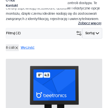
O nas
pracy i płynnej integracji z systemami kontroli dostępu. Te
Kontakt
ekrany zapewniają niezawodne działanie i elastyczne opcje
montażu, dzięki czemu idealnie nadają się do zastosowań
związanych z identyfikacją, rejestracją i uwierzytelnianiem.
Zobacz więcej
Filtruj (
2
)
Sortuj
8 cali
Wyczyść