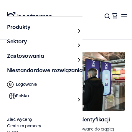
Produkty
Kontrola dostępu
Sektory
Zastosowania
Niestandardowe rozwiązania
Logowanie
Polska
Ekrany do kontroli dostępu i identyfikacji
Zleć wycenę
Centrum pomocy
Monitory i ekrany dotykowe zaprojektowane do ciągłej