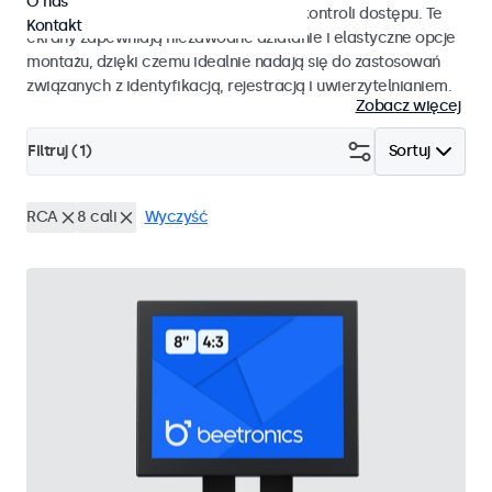
O nas
pracy i płynnej integracji z systemami kontroli dostępu. Te
Kontakt
ekrany zapewniają niezawodne działanie i elastyczne opcje
montażu, dzięki czemu idealnie nadają się do zastosowań
związanych z identyfikacją, rejestracją i uwierzytelnianiem.
Zobacz więcej
Filtruj (
1
)
Sortuj
RCA
8 cali
Wyczyść