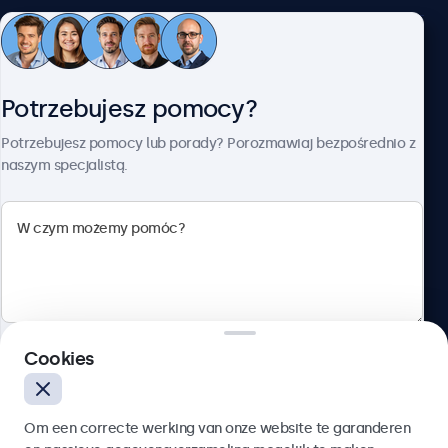
Obsługa klienta
Potrzebujesz pomocy?
O firmie Beetronics
Potrzebujesz pomocy lub porady? Porozmawiaj bezpośrednio z
naszym specjalistą.
Beetronics
ul. Marszałkowska 126/134, Warszawa, 00-008, Polska
4.8/5 ocenione przez 5000+ firm
Cookies
Polski
Wyślij
Om een correcte werking van onze website te garanderen