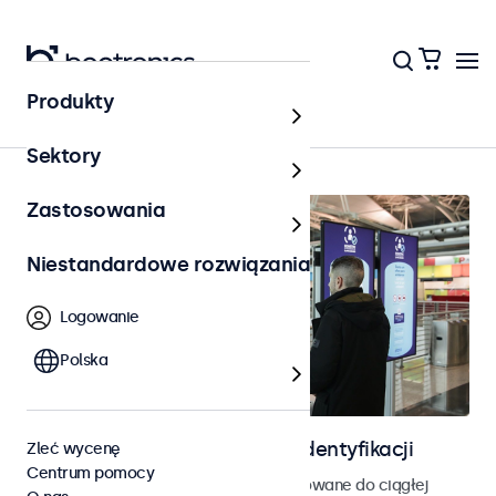
Produkty
Strona główna
Sektory
Zastosowania
Niestandardowe rozwiązania
Logowanie
Polska
Ekrany do kontroli dostępu i identyfikacji
Zleć wycenę
Centrum pomocy
Monitory i ekrany dotykowe zaprojektowane do ciągłej