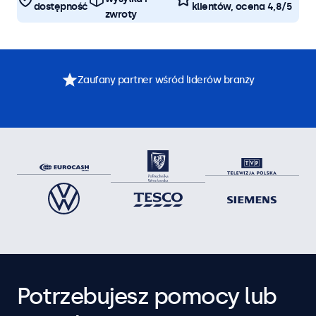
dostępność
klientów, ocena 4,8/5
zwroty
Zaufany partner wśród liderów branży
Potrzebujesz pomocy lub