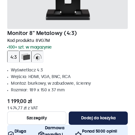
Monitor 8" Metalowy (4:3)
Kod produktu:
8VG7M
100+ szt. w magazynie
Wyświetlacz 4:3
Wejścia: HDMI, VGA, BNC, RCA
Montaż: biurkowy, w zabudowie, ścienny
Rozmiar: 189 x 150 x 37 mm
1 199,00 zł
1 474,77 zł z VAT
Szczegóły
Dodaj do koszyka
Darmowa
Długa
Ponad 5000 opinii
wysyłka i