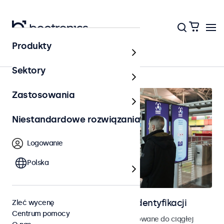
Produkty
Strona główna
Sektory
Zastosowania
Niestandardowe rozwiązania
Logowanie
Polska
Ekrany do kontroli dostępu i identyfikacji
Zleć wycenę
Centrum pomocy
Monitory i ekrany dotykowe zaprojektowane do ciągłej