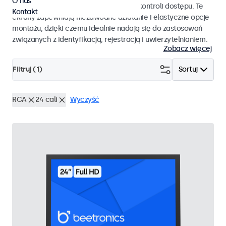
O nas
pracy i płynnej integracji z systemami kontroli dostępu. Te
Kontakt
ekrany zapewniają niezawodne działanie i elastyczne opcje
montażu, dzięki czemu idealnie nadają się do zastosowań
związanych z identyfikacją, rejestracją i uwierzytelnianiem.
Zobacz więcej
Filtruj (
1
)
Sortuj
RCA
24 cali
Wyczyść