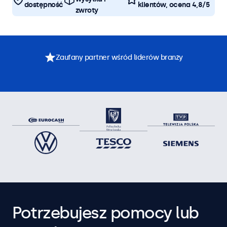
dostępność
klientów, ocena 4,8/5
zwroty
Zaufany partner wśród liderów branży
Potrzebujesz pomocy lub