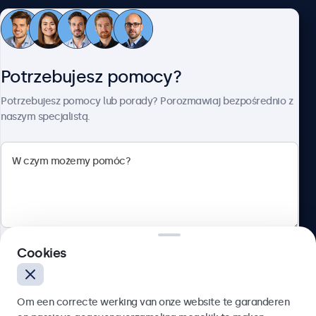
Obsługa klienta
Potrzebujesz pomocy?
O firmie Beetronics
Potrzebujesz pomocy lub porady? Porozmawiaj bezpośrednio z
naszym specjalistą.
Beetronics
ul. Marszałkowska 126/134, Warszawa, 00-008, Polska
4.8/5 ocenione przez 5000+ firm
Cookies
Polski
Wyślij
Om een correcte werking van onze website te garanderen