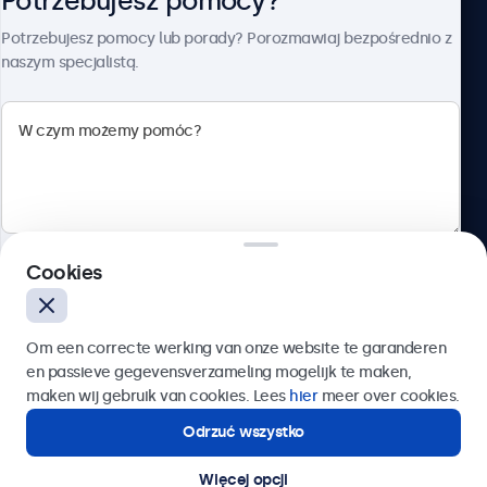
Potrzebujesz pomocy?
O firmie Beetronics
Potrzebujesz pomocy lub porady? Porozmawiaj bezpośrednio z
naszym specjalistą.
Beetronics
ul. Marszałkowska 126/134, Warszawa, 00-008, Polska
4.8/5 ocenione przez 5000+ firm
Cookies
Polski
Wyślij
Om een correcte werking van onze website te garanderen
en passieve gegevensverzameling mogelijk te maken,
Lub zadzwoń pod numer:
22 397 04 43
maken wij gebruik van cookies. Lees
hier
meer over cookies.
Odrzuć wszystko
Potrzebujesz pomocy?
Kontakt ze specjalistą.
Więcej opcji