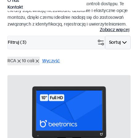
O nas
pracy i płynnej integracji z systemami kontroli dostępu. Te
Kontakt
ekrany zapewniają niezawodne działanie i elastyczne opcje
montażu, dzięki czemu idealnie nadają się do zastosowań
związanych z identyfikacją, rejestracją i uwierzytelnianiem.
Zobacz więcej
Filtruj (
3
)
Sortuj
RCA
10 cali
Wyczyść