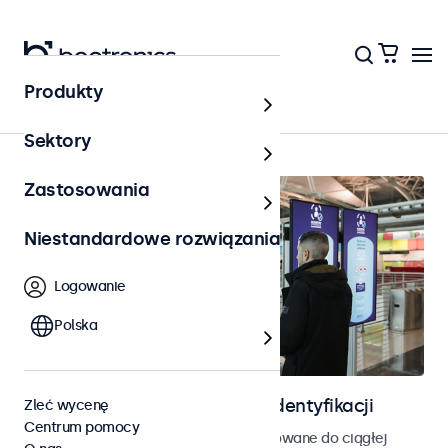
Produkty
Strona główna
Sektory
Zastosowania
Niestandardowe rozwiązania
Logowanie
Polska
Ekrany do kontroli dostępu i identyfikacji
Zleć wycenę
Centrum pomocy
Monitory i ekrany dotykowe zaprojektowane do ciągłej