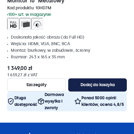
Monitor 10" Metalowy
Kod produktu:
10HD7M
100+ szt. w magazynie
Doskonała jakość obrazu (do Full HD)
Wejścia: HDMI, VGA, BNC, RCA
Montaż: biurkowy, w zabudowie, ścienny
Rozmiar: 243 x 165 x 35 mm
1 349,00 zł
1 659,27 zł z VAT
Szczegóły
Dodaj do koszyka
Darmowa
Długa
Ponad 5000 opinii
wysyłka i
dostępność
klientów, ocena 4,8/5
zwroty