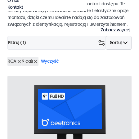
O nas
pracy i płynnej integracji z systemami kontroli dostępu. Te
Kontakt
ekrany zapewniają niezawodne działanie i elastyczne opcje
montażu, dzięki czemu idealnie nadają się do zastosowań
związanych z identyfikacją, rejestracją i uwierzytelnianiem.
Zobacz więcej
Filtruj (
1
)
Sortuj
RCA
9 cali
Wyczyść