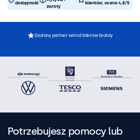
dostępność
klientów, ocena 4,8/5
zwroty
Zaufany partner wśród liderów branży
Potrzebujesz pomocy lub