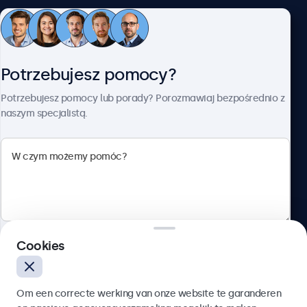
Obsługa klienta
Potrzebujesz pomocy?
O firmie Beetronics
Potrzebujesz pomocy lub porady? Porozmawiaj bezpośrednio z
naszym specjalistą.
Beetronics
ul. Marszałkowska 126/134, Warszawa, 00-008, Polska
4.8/5 ocenione przez 5000+ firm
Cookies
Polski
Wyślij
Om een correcte werking van onze website te garanderen