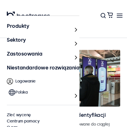
Produkty
Strona główna
Sektory
Zastosowania
Niestandardowe rozwiązania
Logowanie
Polska
Ekrany do kontroli dostępu i identyfikacji
Zleć wycenę
Centrum pomocy
Monitory i ekrany dotykowe zaprojektowane do ciągłej